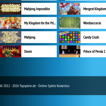
Mahjong Impossible
My Kingdom for the Princess Vollversion
Wordsoccer.io
Mahjong
Candy Crush
Doom
Prince of Persia 1
© 2012 - 2026 Topspiele.de - Online Spiele Kostenlos