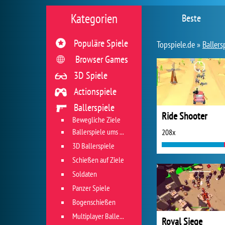
Kategorien
Beste
Populäre Spiele
Topspiele.de »
Ballers
Browser Games
3D Spiele
Actionspiele
Ballerspiele
Ride Shooter
Bewegliche Ziele
Ballerspiele ums Überleben
208x
3D Ballerspiele
Schießen auf Ziele
Soldaten
Panzer Spiele
Bogenschießen
Multiplayer Ballerspiele
Royal Siege