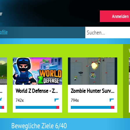
Anmelden
ofile
ter Bogenschütze
World Z Defense - Zombie Defense
Zombie Hunter Survival
742x
794x
Bewegliche Ziele 6/40