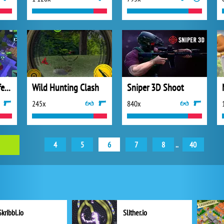
Zombie House Defense
Wild Hunting Clash
Sniper 3D Shoot
245x
840x
4
5
6
7
8
..
40
Skribbl.io
Slither.io