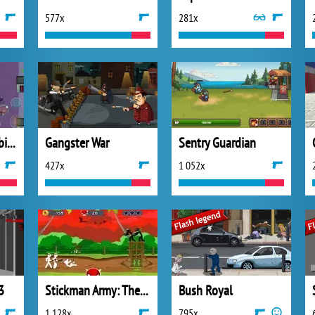
577x
281x
Impostors vs Zombies: Survival
Gangster War
Sentry Guardian
427x
1 052x
3
Stickman Army: The Resistance
Bush Royal
1 128x
795x