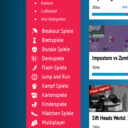
Kanone
306x
Luftkampf
Alle Kategorien
Breakout Spiele
Brettspiele
Brutale Spiele
Denkspiele
Flash-Spiele
364x
Jump and Run
Kampf Spiele
Kartenspiele
Kinderspiele
Mädchen Spiele
Sift Heads World: 
Multiplayer
799x