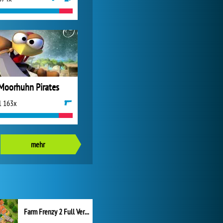
Moorhuhn Pirates
1 163x
mehr
Farm Frenzy 2 Full Version