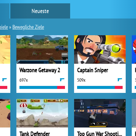
Neueste
piele
»
Bewegliche Ziele
Warzone Getaway 2
Captain Sniper
697x
509x
Tank Defender
Top Gun War Shooting Games 3D