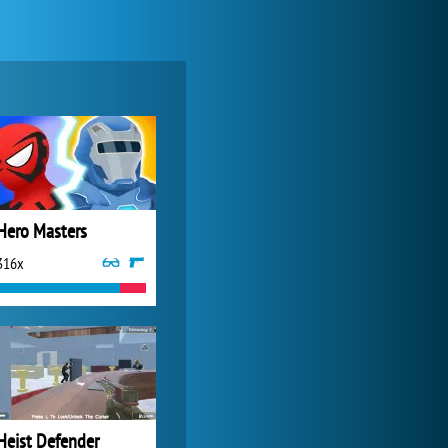
Forge of Empires
20 593x
Hero Masters
316x
Zoo 2: Animal Park
3 849x
Heist Defender