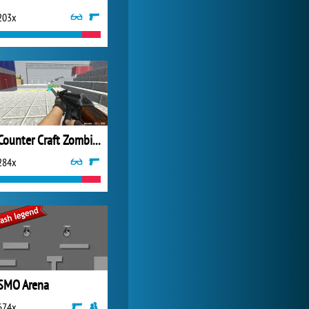
203x
My Free Zoo
9 358x
Counter Craft Zombies 2
284x
SMO Arena
674x