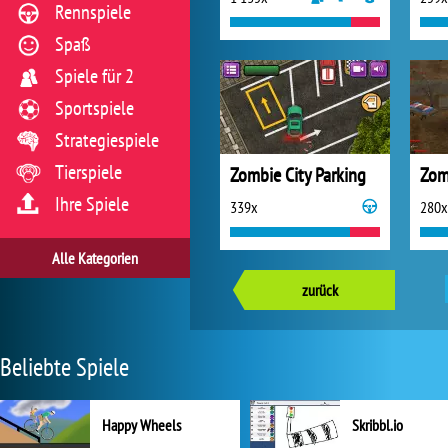
Rennspiele
Spaß
Spiele für 2
Sportspiele
Strategiespiele
Tierspiele
Zombie City Parking
Ihre Spiele
339x
280x
Alle Kategorien
zurück
Beliebte Spiele
Happy Wheels
Skribbl.io