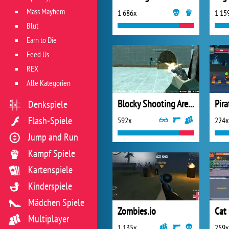
Mass Mayhem
1 686x
1 15
Blut
Earn to Die
Feed Us
REX
Alle Kategorien
Blocky Shooting Arena 3D Pixel Combat
Denkspiele
Flash-Spiele
592x
224x
Jump and Run
Kampf Spiele
Kartenspiele
Kinderspiele
Mädchen Spiele
Zombies.io
Multiplayer
1 135x
259x