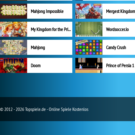
Mahjong Impossible
My Kingdom for the Princess Vollversion
Wordsoccer.io
Mahjong
Candy Crush
Doom
Prince of Persia 1
© 2012 - 2026 Topspiele.de - Online Spiele Kostenlos