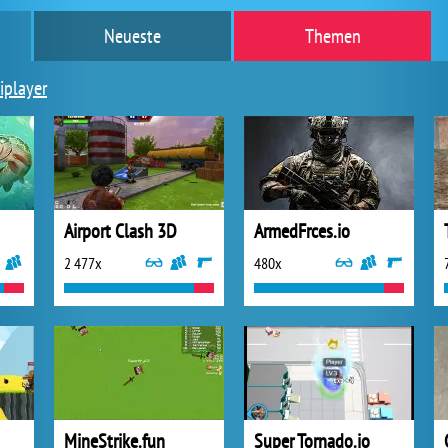
Neueste
Themen
iplayer
Airport Clash 3D
ArmedFrces.io
2 477x
480x
MineStrike.fun
Super Tornado.io