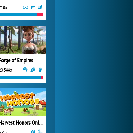
710x
World of Tanks
24 281x
Forge of Empires
20 588x
Harvest Honors Online
631x