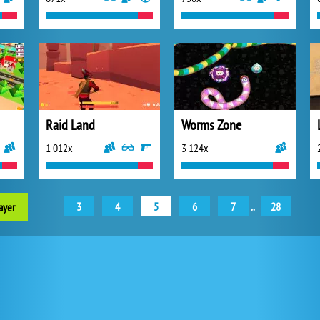
Raid Land
Worms Zone
1 012x
3 124x
3
4
5
6
7
..
28
ayer