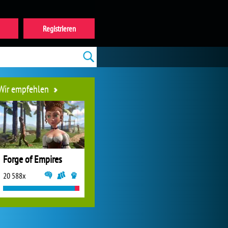
Registrieren
Wir empfehlen
Forge of Empires
20 588x