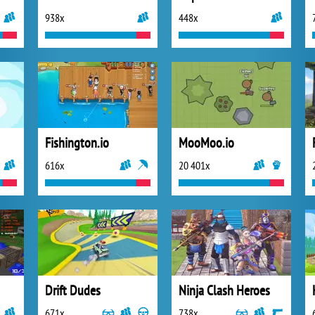
938x
448x
Fishington.io
MooMoo.io
616x
20 401x
Drift Dudes
Ninja Clash Heroes
671x
738x