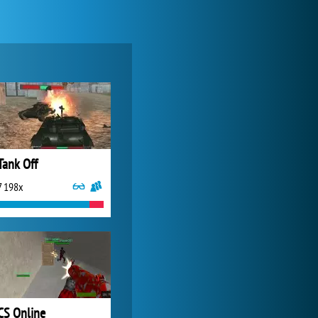
Zoo 2: Animal Park
3 845x
Tank Off
7 198x
My Free Zoo
9 356x
CS Online