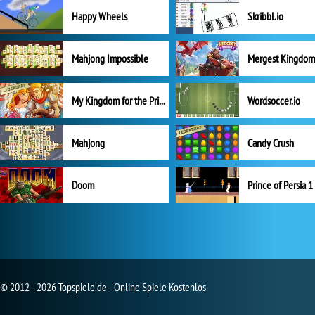
Happy Wheels
Skribbl.io
Mahjong Impossible
My Kingdom for the Princess Vollversion
Wordsoccer.io
Mahjong
Candy Crush
Doom
Prince of Persia 1
© 2012 - 2026 Topspiele.de - Online Spiele Kostenlos