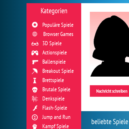
Kategorien
Populäre Spiele
Browser Games
3D Spiele
Actionspiele
Ballerspiele
Breakout Spiele
Brettspiele
Brutale Spiele
Nachricht schreiben
Denkspiele
Flash-Spiele
Jump and Run
beliebte Spiele
Kampf Spiele