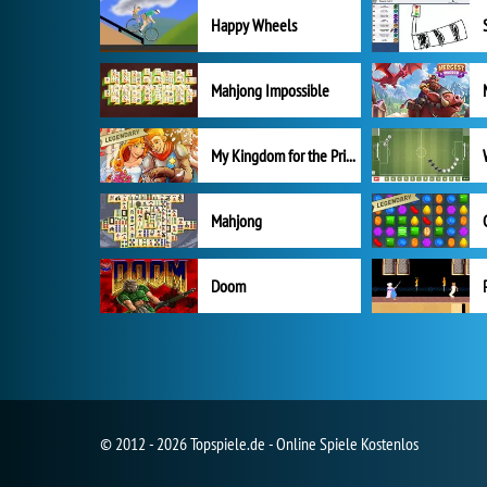
Happy Wheels
Mahjong Impossible
My Kingdom for the Princess Vollversion
Mahjong
Doom
© 2012 - 2026 Topspiele.de - Online Spiele Kostenlos