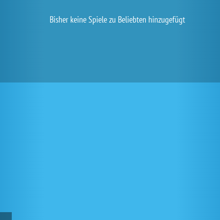
Bisher keine Spiele zu Beliebten hinzugefügt