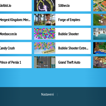
Skribbl.io
Slither.io
Mergest Kingdom: Merge Puzzle
Forge of Empires
Wordsoccer.io
Bubble Shooter
Candy Crush
Bubble Shooter Extreme
Prince of Persia 1
Grand Theft Auto
Nastavení