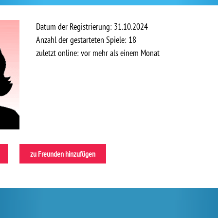
Datum der Registrierung: 31.10.2024
Anzahl der gestarteten Spiele: 18
zuletzt online: vor mehr als einem Monat
zu Freunden hinzufügen