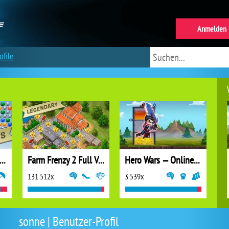
Anmelden
ofile
ubble Shooter Extreme
Farm Frenzy 2 Full Version
Hero Wars — Online action RPG
131 512x
3 539x
sonne | Benutzer-Profil