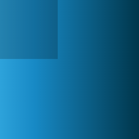
World of Tanks
24 281x