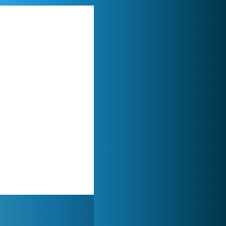
My Free Zoo
9 356x
Zoo 2: Animal Park
3 845x