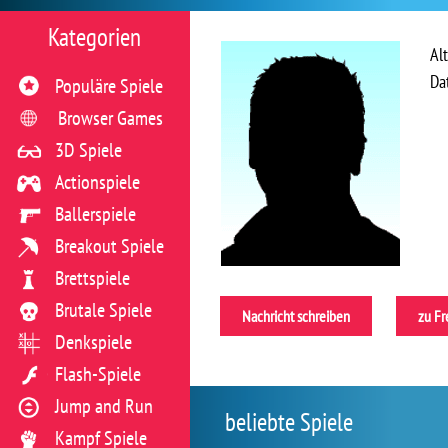
Kategorien
Alt
Da
Populäre Spiele
Browser Games
3D Spiele
Actionspiele
Ballerspiele
Breakout Spiele
Brettspiele
Brutale Spiele
Nachricht schreiben
zu F
Denkspiele
Flash-Spiele
Jump and Run
beliebte Spiele
Kampf Spiele