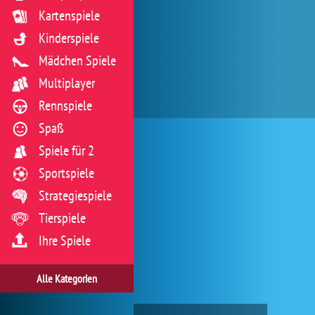
Kartenspiele
Kinderspiele
Mädchen Spiele
Multiplayer
Rennspiele
Spaß
Spiele für 2
Sportspiele
Strategiespiele
Tierspiele
Ihre Spiele
Alle Kategorien