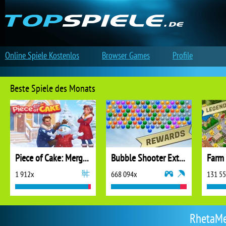
Online Spiele Kostenlos
Browser Games
Profile
Beste Spiele des Monats
Piece of Cake: Merge and Bake
Bubble Shooter Extreme
1 912x
668 094x
131 5
RhetaMer