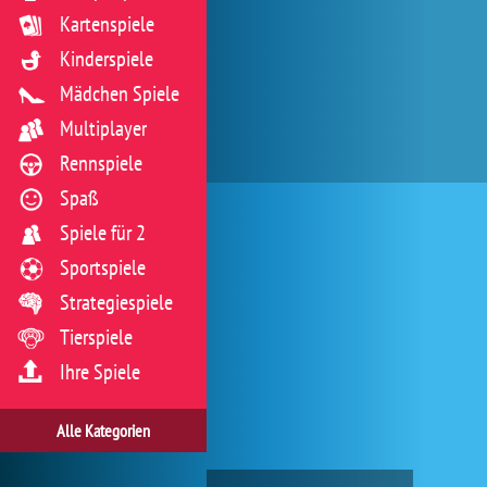
Kartenspiele
Kinderspiele
Mädchen Spiele
Multiplayer
Rennspiele
Spaß
Spiele für 2
Sportspiele
Strategiespiele
Tierspiele
Ihre Spiele
Alle Kategorien