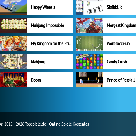
Happy Wheels
Skribbl.io
Mahjong Impossible
My Kingdom for the Princess Vollversion
Wordsoccer.io
Mahjong
Candy Crush
Doom
Prince of Persia 1
© 2012 - 2026 Topspiele.de - Online Spiele Kostenlos