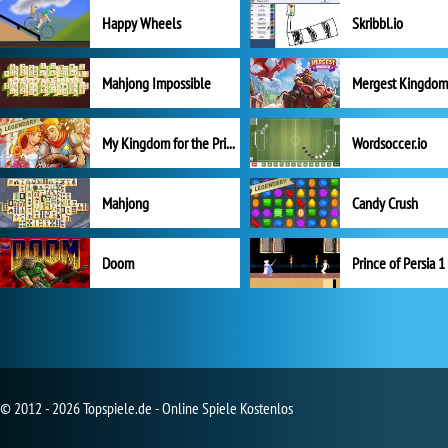
Happy Wheels
Skribbl.io
Mahjong Impossible
My Kingdom for the Princess Vollversion
Wordsoccer.io
Mahjong
Candy Crush
Doom
Prince of Persia 1
© 2012 - 2026 Topspiele.de - Online Spiele Kostenlos