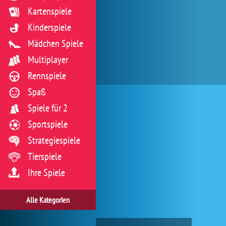
Kartenspiele
Kinderspiele
Mädchen Spiele
Multiplayer
Rennspiele
Spaß
Spiele für 2
Sportspiele
Strategiespiele
Tierspiele
Ihre Spiele
Alle Kategorien