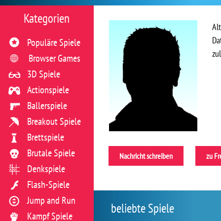
Kategorien
Alt
Da
Populäre Spiele
zu
Browser Games
3D Spiele
Actionspiele
Ballerspiele
Breakout Spiele
Brettspiele
Brutale Spiele
Nachricht schreiben
zu F
Denkspiele
Flash-Spiele
Jump and Run
beliebte Spiele
Kampf Spiele