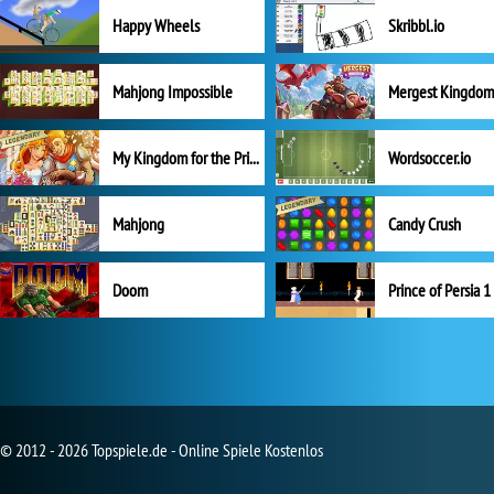
Happy Wheels
Skribbl.io
Mahjong Impossible
My Kingdom for the Princess Vollversion
Wordsoccer.io
Mahjong
Candy Crush
Doom
Prince of Persia 1
© 2012 - 2026 Topspiele.de - Online Spiele Kostenlos