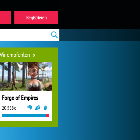
Registrieren
Wir empfehlen
Forge of Empires
20 588x