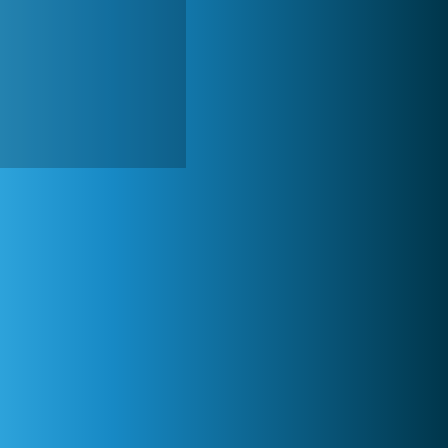
Zoo 2: Animal Park
3 846x