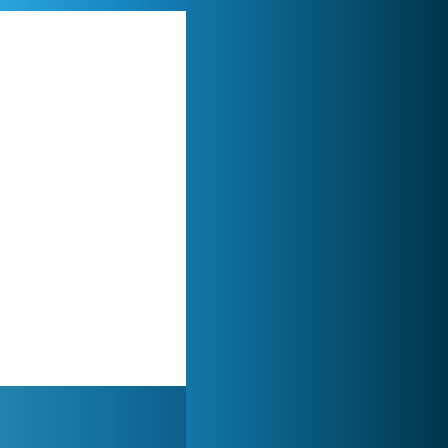
My Free Zoo
9 357x
World of Tanks
24 282x