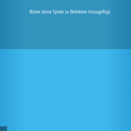
Bisher keine Spiele zu Beliebten hinzugefügt