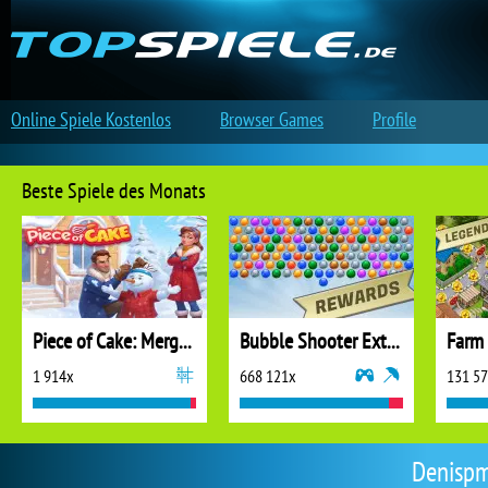
Online Spiele Kostenlos
Browser Games
Profile
Beste Spiele des Monats
Piece of Cake: Merge and Bake
Bubble Shooter Extreme
1 914x
668 121x
131 5
Denispml