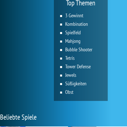
Top Themen
3 Gewinnt
Kombination
Spielfeld
Mahjong
Bubble Shooter
Tetris
Tower Defense
Jewels
Süßigkeiten
Obst
Beliebte Spiele