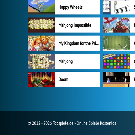
Happy Wheels
Mahjong Impossible
My Kingdom for the Princess Vollversion
Mahjong
Doom
© 2012 - 2026 Topspiele.de - Online Spiele Kostenlos