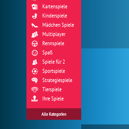
Kartenspiele
Kinderspiele
Mädchen Spiele
Multiplayer
Rennspiele
Spaß
Spiele für 2
Sportspiele
Strategiespiele
Tierspiele
Ihre Spiele
Alle Kategorien