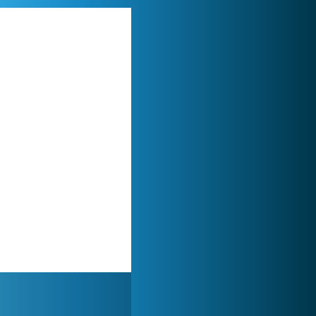
World of Tanks
24 285x
Zoo 2: Animal Park
3 849x