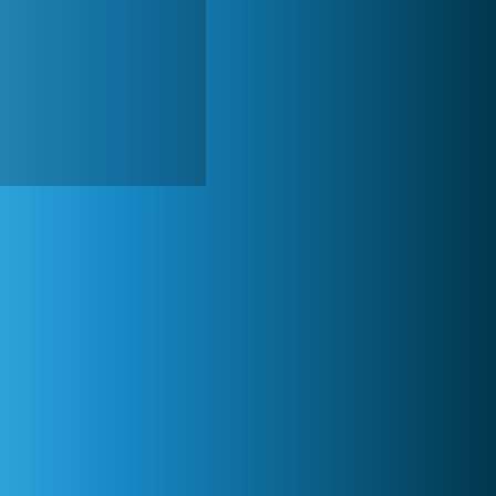
My Free Zoo
9 358x