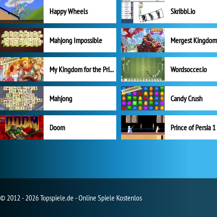
Happy Wheels
Skribbl.io
Mahjong Impossible
My Kingdom for the Princess Vollversion
Wordsoccer.io
Mahjong
Candy Crush
Doom
Prince of Persia 1
© 2012 - 2026 Topspiele.de - Online Spiele Kostenlos