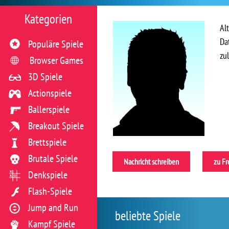
Kategorien
Alt
Da
Populäre Spiele
zu
Browser Games
3D Spiele
Actionspiele
Ballerspiele
Breakout Spiele
Brettspiele
Brutale Spiele
Nachricht schreiben
zu F
Denkspiele
Flash-Spiele
Jump and Run
beliebte Spiele
Kampf Spiele