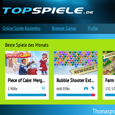
Online Spiele Kostenlos
Browser Games
Profile
Beste Spiele des Monats
Piece of Cake: Merge and Bake
Bubble Shooter Extreme
1 908x
668 038x
131 5
Thomaspsy