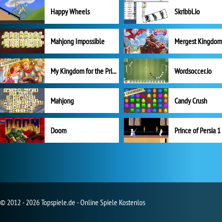
Happy Wheels
Skribbl.io
Mahjong Impossible
My Kingdom for the Princess Vollversion
Wordsoccer.io
Mahjong
Candy Crush
Doom
Prince of Persia 1
© 2012 - 2026 Topspiele.de - Online Spiele Kostenlos