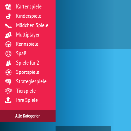
Kartenspiele
Kinderspiele
Mädchen Spiele
Multiplayer
Rennspiele
Spaß
Spiele für 2
Sportspiele
Strategiespiele
Tierspiele
Ihre Spiele
Alle Kategorien