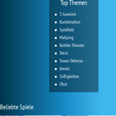
Top Themen
3 Gewinnt
Kombination
Spielfeld
Mahjong
Bubble Shooter
Tetris
Tower Defense
Jewels
Süßigkeiten
Obst
Beliebte Spiele