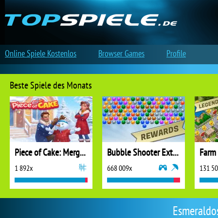
Online Spiele Kostenlos
Browser Games
Profile
Beste Spiele des Monats
Piece of Cake: Merge and Bake
Bubble Shooter Extreme
1 892x
668 009x
131 5
Esmeraldos