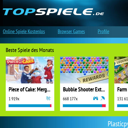
Online Spiele Kostenlos
Browser Games
Profile
Beste Spiele des Monats
Piece of Cake: Merge and Bake
Bubble Shooter Extreme
1 919x
668 177x
131 6
Plasticp