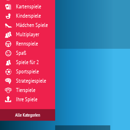
Kartenspiele
Kinderspiele
Mädchen Spiele
Multiplayer
Rennspiele
Spaß
Spiele für 2
Sportspiele
Strategiespiele
Tierspiele
Ihre Spiele
Alle Kategorien