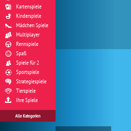
Kartenspiele
Kinderspiele
Mädchen Spiele
Multiplayer
Rennspiele
Spaß
Spiele für 2
Sportspiele
Strategiespiele
Tierspiele
Ihre Spiele
Alle Kategorien