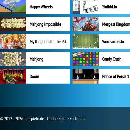
Happy Wheels
Skribbl.io
Mahjong Impossible
My Kingdom for the Princess Vollversion
Wordsoccer.io
Mahjong
Candy Crush
Doom
Prince of Persia 1
© 2012 - 2026 Topspiele.de - Online Spiele Kostenlos