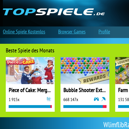
Online Spiele Kostenlos
Browser Games
Profile
Beste Spiele des Monats
Piece of Cake: Merge and Bake
Bubble Shooter Extreme
1 915x
668 147x
131 5
WlimflibRa