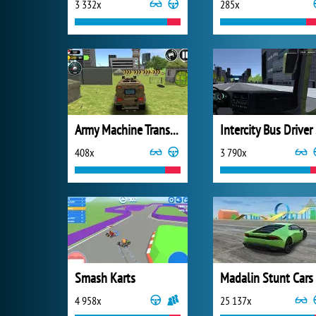
3 332x
285x
Army Machine Transporter Truck
I
408x
3 790x
Smash Karts
Madalin Stunt Cars
4 958x
25 137x