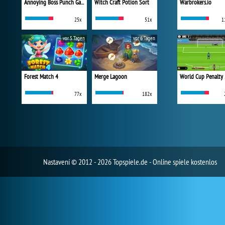
Annoying Boss Punch Game
Witch Craft Potion Sort
Warbrokers.io
25x
51x
1
vor 5 Tagen
vor 6 Tagen
Forest Match 4
Merge Lagoon
World Cup Penalty
77x
182x
Nastavení
© 2012 - 2026 Topspiele.de - Online spiele kostenlos