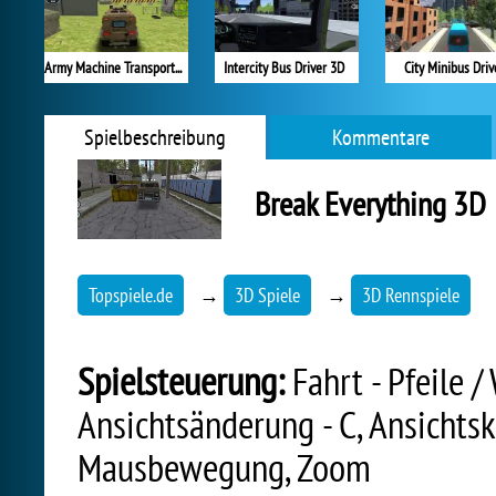
Army Machine Transporter Truck
Intercity Bus Driver 3D
City Minibus Driv
Spielbeschreibung
Kommentare
Break Everything 3D
Topspiele.de
→
3D Spiele
→
3D Rennspiele
Spielsteuerung:
Fahrt - Pfeile /
Ansichtsänderung - C, Ansichtsk
Mausbewegung, Zoom