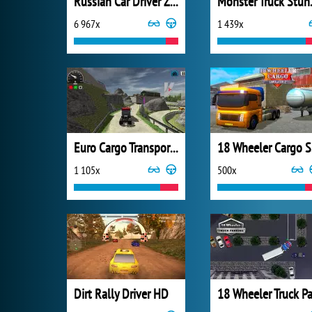
Russian Car Driver ZIL 130
Monster 
6 967x
1 439x
Euro Cargo Transporter Truck Driver Simulator 2019
18
1 105x
500x
Dirt Rally Driver HD