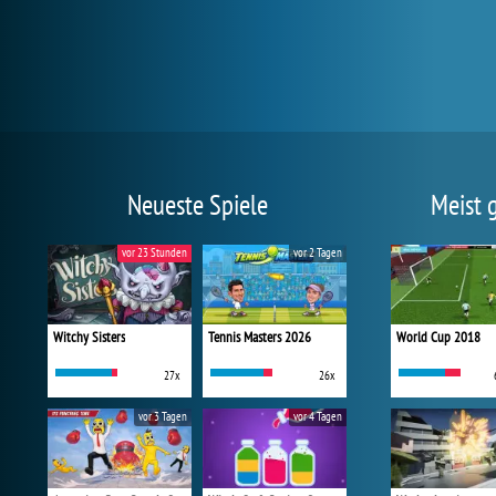
Neueste Spiele
Meist 
vor 23 Stunden
vor 2 Tagen
Witchy Sisters
Tennis Masters 2026
World Cup 2018
27x
26x
vor 3 Tagen
vor 4 Tagen