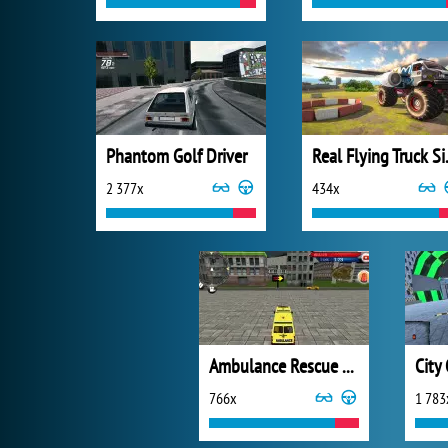
Phantom Golf Driver
Real Fl
2 377x
434x
Ambulance Rescue Driver 2018
City
766x
1 783