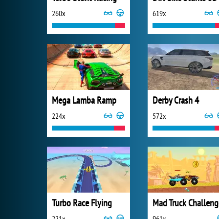
260x
619x
Mega Lamba Ramp
Derby Crash 4
224x
572x
Turbo Race Flying
Mad Truck Challeng
221x
961x