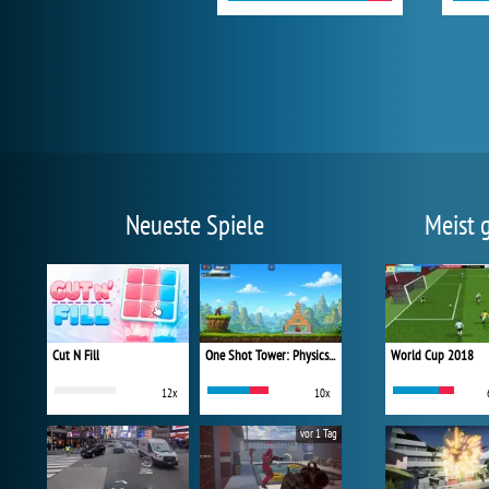
Neueste Spiele
Meist 
Cut N Fill
One Shot Tower: Physics Destroyer
World Cup 2018
12x
10x
vor 1 Tag