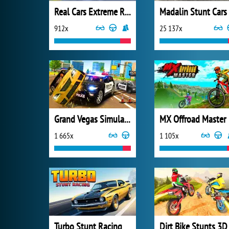
Real Cars Extreme Racing
Madalin Stunt Cars
912x
25 137x
Grand Vegas Simulator
MX Offroad Master
1 665x
1 105x
Turbo Stunt Racing
Dirt Bike Stunts 3D