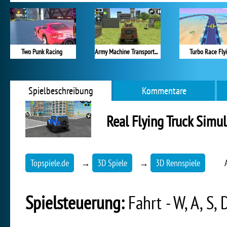
Two Punk Racing
Army Machine Transporter Truck
Turbo Race Fly
Spielbeschreibung
Kommentare
Real Flying Truck Simu
Topspiele.de
→
3D Spiele
→
3D Rennspiele
Spielsteuerung:
Fahrt - W, A, S, 