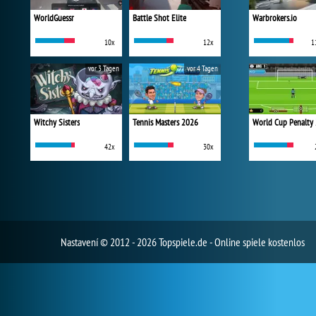
WorldGuessr
Battle Shot Elite
Warbrokers.io
10x
12x
1
vor 3 Tagen
vor 4 Tagen
Witchy Sisters
Tennis Masters 2026
World Cup Penalty
42x
30x
Nastavení
© 2012 - 2026 Topspiele.de - Online spiele kostenlos