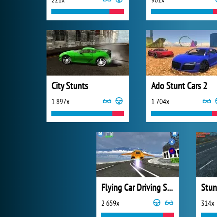
City Stunts
Ado Stunt Cars 2
1 897x
1 704x
Flying Car Driving Simulator
2 659x
314x