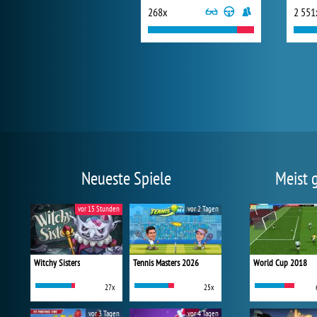
268x
2 551
Neueste Spiele
Meist 
vor 15 Stunden
vor 2 Tagen
Witchy Sisters
Tennis Masters 2026
World Cup 2018
27x
25x
vor 3 Tagen
vor 4 Tagen