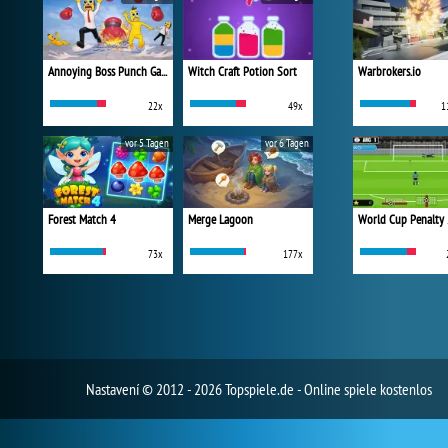
Annoying Boss Punch Game
Witch Craft Potion Sort
Warbrokers.io
22x
49x
1
vor 5 Tagen
vor 6 Tagen
Forest Match 4
Merge Lagoon
World Cup Penalty
73x
177x
Nastavení
© 2012 - 2026 Topspiele.de - Online spiele kostenlos