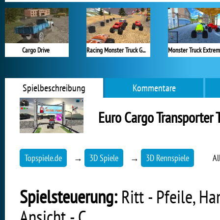
Cargo Drive
Racing Monster Truck Game 3D
Spielbeschreibung
Kommentare
Euro Cargo Transporter 
Topspiele.de
→
3D Spiele
→
3D Rennspiele
Al
Spielsteuerung:
Ritt - Pfeile, H
Ansicht - C