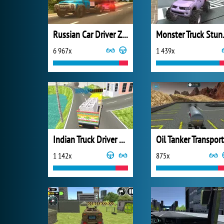
Russian Car Driver ZIL 130
Monster 
6 967x
1 439x
Indian Truck Driver Cargo Duty Delivery
1 142x
875x