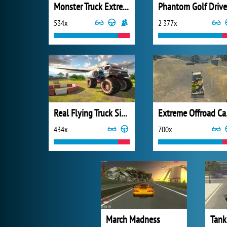
Monster Truck Extreme Racing
Phantom Golf Drive
534x
2 377x
Real Flying Truck Simulator 3D
Extr
434x
700x
March Madness
Tank