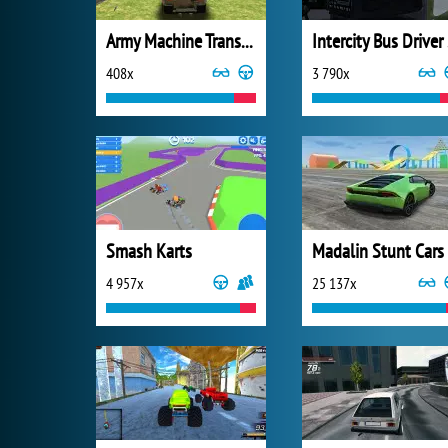
Army Machine Transporter Truck
I
408x
3 790x
Smash Karts
Madalin Stunt Cars
4 957x
25 137x