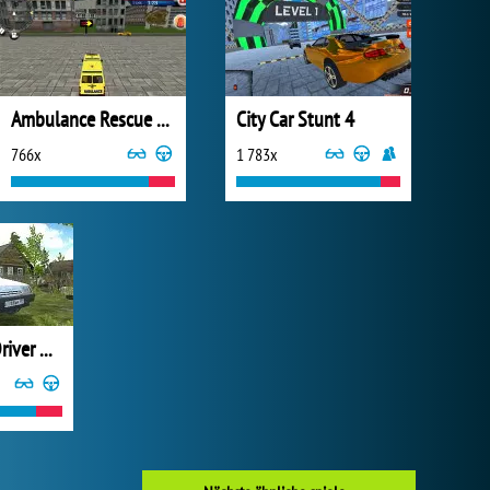
Ambulance Rescue Driver 2018
City Car Stunt 4
766x
1 783x
Russian Car Driver HD