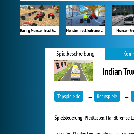
Racing Monster Truck Game 3D
Monster Truck Extreme Racing
Phantom Gol
Spielbeschreibung
Komm
Indian Tru
Topspiele.de
→
Rennspiele
→
Spielsteuerung:
Pfeiltasten, Handbremse Lee
Ergreifen Sie das Lenkrad eines Lastwagen