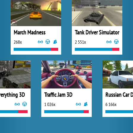
March Madness
Tank Driver Simulator
268x
2 551x
verything 3D
Traffic Jam 3D
1 026x
6 166x