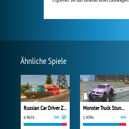
Ähnliche Spiele
Russian Car Driver ZIL 130
Monster Truck Stunts Fahrsimulator
6 967x
1 439x