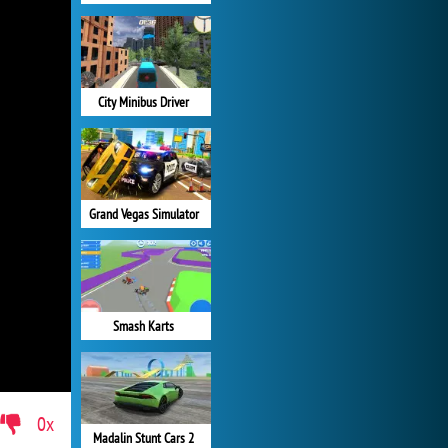
City Minibus Driver
Grand Vegas Simulator
Smash Karts
0x
Madalin Stunt Cars 2