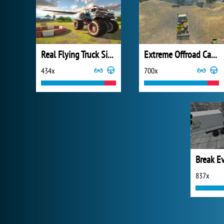
Real Flying Truck Simulator 3D
Extreme Offroad Cars 3: Cargo
434x
700x
Break E
837x