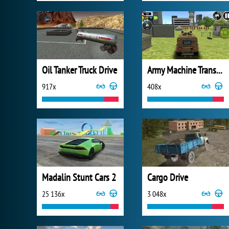
Oil Tanker Truck Drive
Army Machine Transporter Truck
917x
408x
Madalin Stunt Cars 2
Cargo Drive
25 136x
3 048x