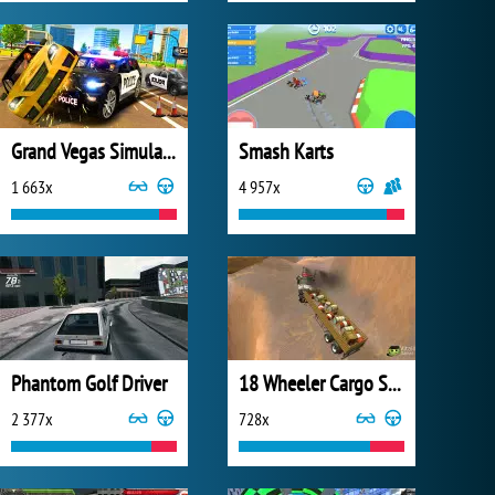
Grand Vegas Simulator
Smash Karts
1 663x
4 957x
Phantom Golf Driver
18 Wheeler Cargo Simulator
2 377x
728x