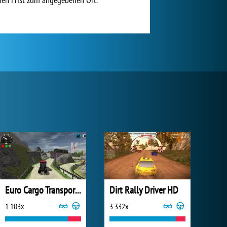
Euro Cargo Transporter Truck Driver Simulator 2019
Dirt Rally Driver HD
1 103x
3 332x