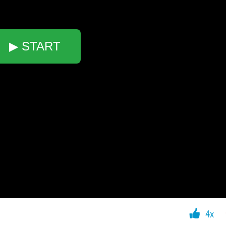
▶ START
4x