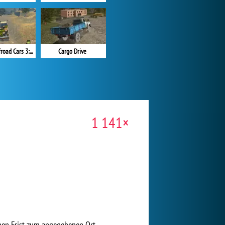
Extreme Offroad Cars 3: Cargo
Cargo Drive
1 141×
enen Frist zum angegebenen Ort.