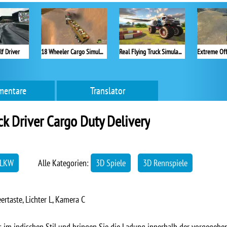
f Driver
18 Wheeler Cargo Simulator
Real Flying Truck Simulator 3D
entare
Translator
ck Driver Cargo Duty Delivery
LKW
Alle Kategorien:
3D Spiele
3D Rennspiele
rtaste, Lichter L, Kamera C
s im indischen Stil und bringen Sie die Ladung innerhalb der vorgegeb