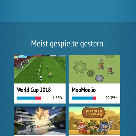
Meist gespielte gestern
World Cup 2018
MooMoo.io
6 622x
20 399x