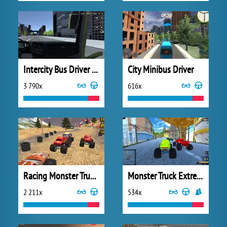
Intercity Bus Driver 3D
City Minibus Driver
3 790x
616x
Racing Monster Truck Game 3D
Monster Truck Extreme Racing
2 211x
534x