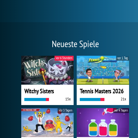
Neueste Spiele
vor 6 Stunden
vor 1 Tag
Witchy Sisters
Tennis Masters 2026
15x
21x
vor 3 Tagen
vor 4 Tagen