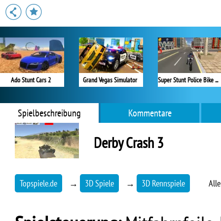
Ado Stunt Cars 2
Grand Vegas Simulator
Super Stunt Police Bike Simulator 3D
Spielbeschreibung
Kommentare
Derby Crash 3
Topspiele.de
→
3D Spiele
→
3D Rennspiele
All