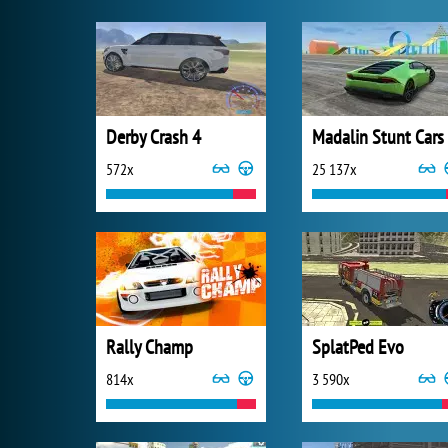
Derby Crash 4
Madalin Stunt Cars
572x
25 137x
Rally Champ
SplatPed Evo
814x
3 590x