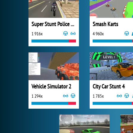
Super Stunt Police Bike Simulator 3D
Smash Karts
1 916x
4 960x
Vehicle Simulator 2
City Car Stunt 4
1 294x
1 785x