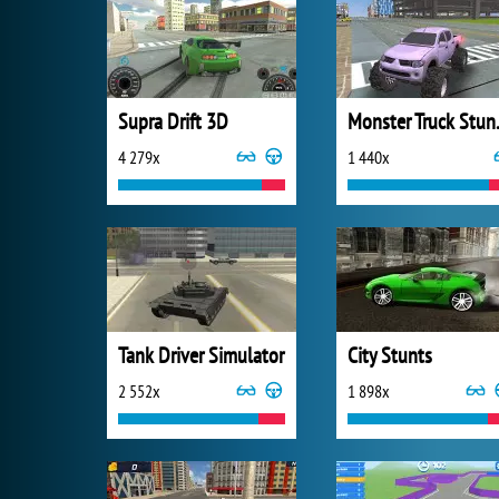
Supra Drift 3D
Monster 
4 279x
1 440x
Tank Driver Simulator
City Stunts
2 552x
1 898x