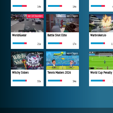
14x
14x
vor 18 Stunden
vor 2 Tagen
WorldGuessr
Battle Shot Elite
Warbrokers.io
21x
17x
1
vor 3 Tagen
vor 4 Tagen
Witchy Sisters
Tennis Masters 2026
World Cup Penalty
55x
34x