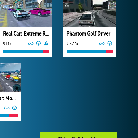
Real Cars Extreme Racing
Phantom Golf Driver
911x
2 377x
Real Simulator: Monster Truck