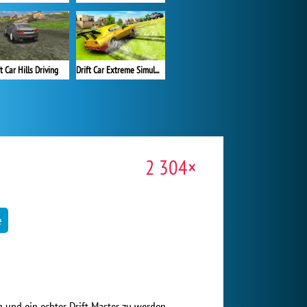
t Car Hills Driving
Drift Car Extreme Simulator
2 304×
e
 und ein echter Drift Master zu werden.