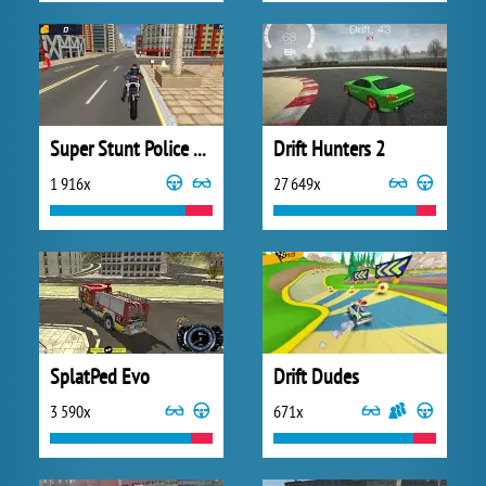
Super Stunt Police Bike Simulator 3D
Drift Hunters 2
1 916x
27 649x
SplatPed Evo
Drift Dudes
3 590x
671x