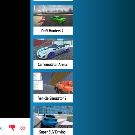
Drift Hunters 2
Car Simulator Arena
Vehicle Simulator 2
x
8x
Super SUV Driving