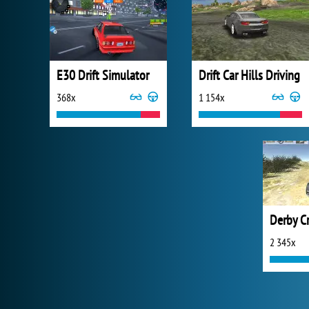
E30 Drift Simulator
Drift Car Hills Driving
368x
1 154x
Derby C
2 345x