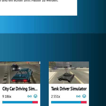
City Car Driving Simulator 3
Tank Driver Simulator
9 186x
2 551x