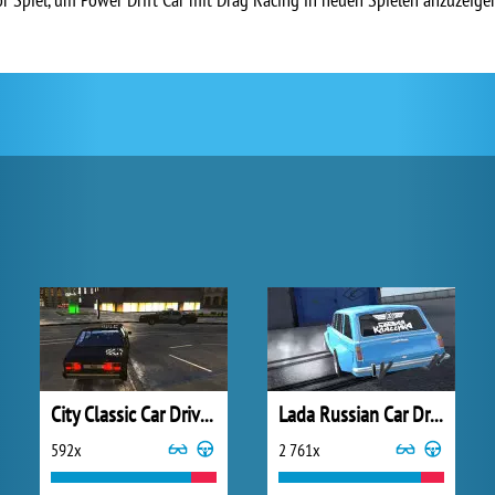
City Classic Car Driving: 131
Lada Russian Car Drift
592x
2 761x