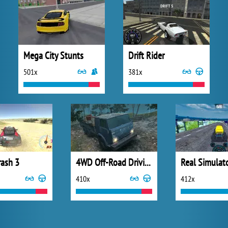
Mega City Stunts
Drift Rider
501x
381x
rash 3
4WD Off-Road Driving Sim
410x
412x