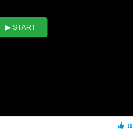
▶ START
18