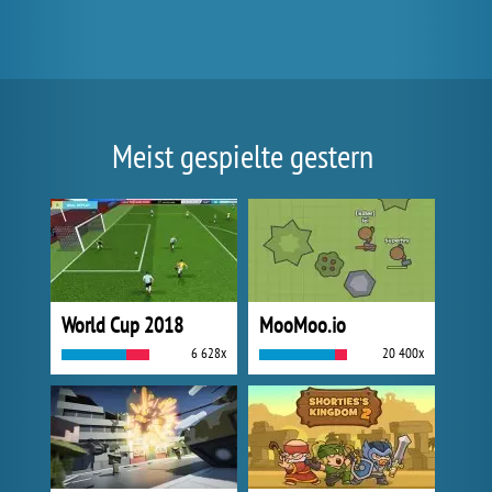
Meist gespielte gestern
World Cup 2018
MooMoo.io
6 628x
20 400x