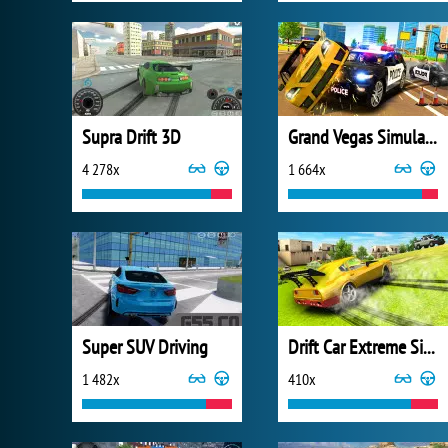
Supra Drift 3D
Grand Vegas Simulator
4 278x
1 664x
Super SUV Driving
Drift Car Extreme Simulator
1 482x
410x