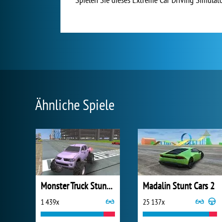
Ähnliche Spiele
Monster Truck Stunts Fahrsimulator
Madalin Stunt Cars 2
1 439x
25 137x