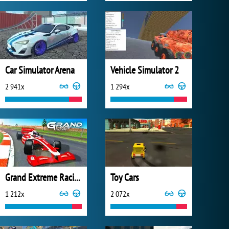
Car Simulator Arena
Vehicle Simulator 2
2 941x
1 294x
Grand Extreme Racing
Toy Cars
1 212x
2 072x