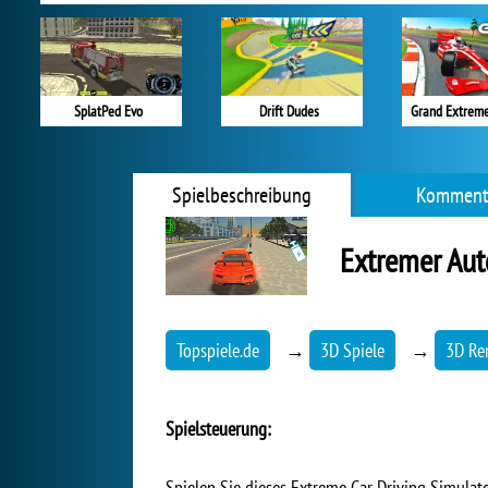
SplatPed Evo
Drift Dudes
Grand Extreme
Spielbeschreibung
Komment
Extremer Aut
Topspiele.de
→
3D Spiele
→
3D Re
Spielsteuerung:
Spielen Sie dieses Extreme Car Driving Simulat