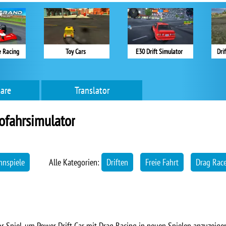
 Racing
Toy Cars
E30 Drift Simulator
Drif
are
Translator
ofahrsimulator
nnspiele
Alle Kategorien:
Driften
Freie Fahrt
Drag Rac
or Spiel, um Power Drift Car mit Drag Racing in neuen Spielen anzuzeigen