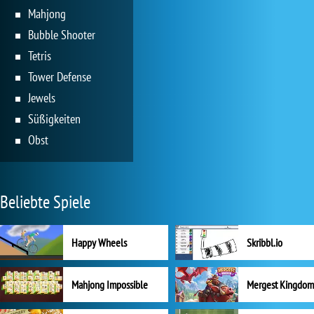
Mahjong
Bubble Shooter
Tetris
Tower Defense
Jewels
Süßigkeiten
Obst
Beliebte Spiele
Happy Wheels
Skribbl.io
Mahjong Impossible