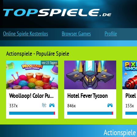
Online Spiele Kostenlos
Browser Games
Profile
Actionspiele - Populäre Spiele
vor 23 Tagen
Woolloop! Color Puzzle
Hotel Fever Tycoon
Pixel
337x
846x
153x
Actionspiele