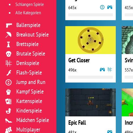
Schlangen Spiele
645x
415x
Alle Kategorien
Ballerspiele
Breakout Spiele
Brettspiele
Brutale Spiele
Get Closer
Svi
Denkspiele
496x
557x
Flash-Spiele
Jump and Run
Kampf Spiele
Kartenspiele
Kinderspiele
Mädchen Spiele
Epic Fall
Multiplayer
481x
486x