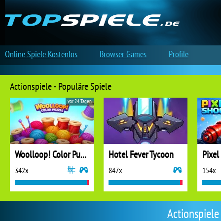
Online Spiele Kostenlos
Browser Games
Profile
Actionspiele - Populäre Spiele
vor 24 Tagen
Woolloop! Color Puzzle
Hotel Fever Tycoon
Pixel
342x
847x
154x
Actionspiele