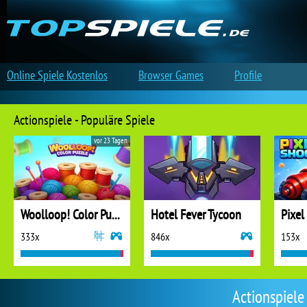
Online Spiele Kostenlos
Browser Games
Profile
Actionspiele - Populäre Spiele
vor 23 Tagen
Woolloop! Color Puzzle
Hotel Fever Tycoon
Pixel
333x
846x
153x
Actionspiele