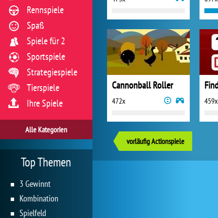
Rennspiele
Spaß
Spiele für 2
Sportspiele
Strategiespiele
Cannonball Roller
Fin
Tierspiele
472x
459x
Ihre Spiele
Alle Kategorien
vorläufig Actionspiele
Top Themen
3 Gewinnt
Kombination
Spielfeld