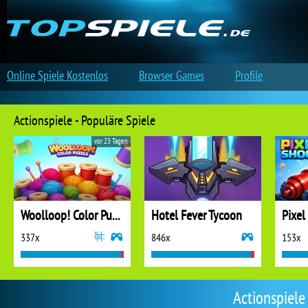
Online Spiele Kostenlos
Browser Games
Profile
Actionspiele - Populäre Spiele
vor 23 Tagen
Woolloop! Color Puzzle
Hotel Fever Tycoon
Pixel
337x
846x
153x
Actionspiele