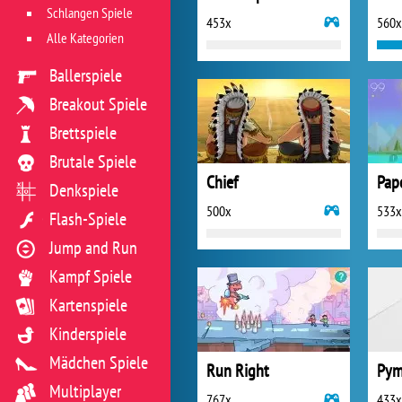
Schlangen Spiele
453x
560x
Alle Kategorien
Ballerspiele
Breakout Spiele
Brettspiele
Brutale Spiele
Chief
Pap
Denkspiele
500x
533x
Flash-Spiele
Jump and Run
Kampf Spiele
Kartenspiele
Kinderspiele
Mädchen Spiele
Run Right
Py
Multiplayer
767x
433x