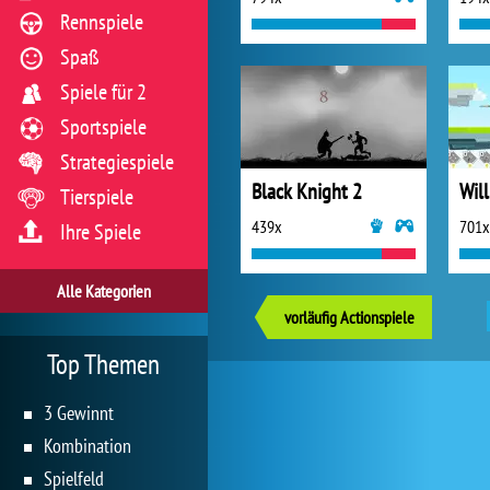
Rennspiele
Spaß
Spiele für 2
Sportspiele
Strategiespiele
Black Knight 2
Wil
Tierspiele
439x
701x
Ihre Spiele
Alle Kategorien
vorläufig Actionspiele
Top Themen
3 Gewinnt
Kombination
Spielfeld