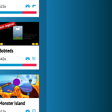
622x
Zoo 2: Animal Park
3 849x
Bobteds
542x
Monster Island
612x