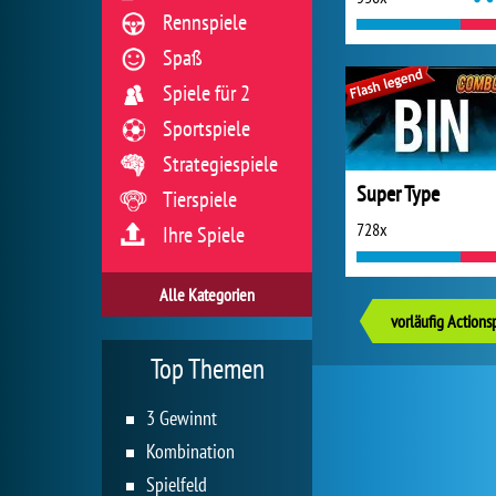
Rennspiele
Spaß
Spiele für 2
Sportspiele
Strategiespiele
Super Type
Tierspiele
728x
Ihre Spiele
Alle Kategorien
vorläufig Actions
Top Themen
3 Gewinnt
Kombination
Spielfeld