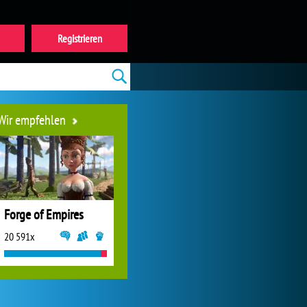
Registrieren
Wir empfehlen
Forge of Empires
20 591x