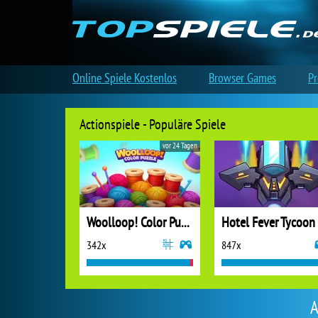
Online Spiele Kostenlos
Browser Games
Pr
Actionspiele - Populäre Spiele
vor 24 Tagen
Woolloop! Color Puzzle
Hotel Fever Tycoon
342x
847x
A