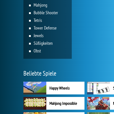
Mahjong
Bubble Shooter
Tetris
Tower Defense
Jewels
Süßigkeiten
Obst
Beliebte Spiele
Happy Wheels
Mahjong Impossible