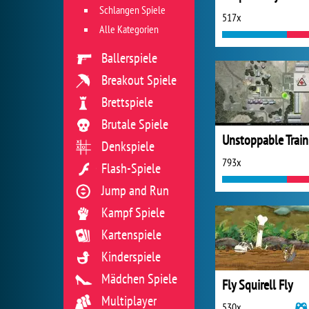
Schlangen Spiele
517x
Alle Kategorien
Ballerspiele
Breakout Spiele
Brettspiele
Brutale Spiele
Unstoppable Train
Denkspiele
793x
Flash-Spiele
Jump and Run
Kampf Spiele
Kartenspiele
Kinderspiele
Mädchen Spiele
Fly Squirell Fly
Multiplayer
530x