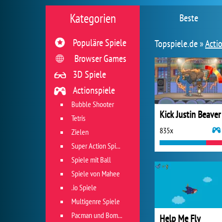
Kategorien
Beste
Populäre Spiele
Topspiele.de »
Acti
Browser Games
3D Spiele
Actionspiele
Bubble Shooter
Kick Justin Beaver
Tetris
835x
Zielen
Super Action Spiele
Spiele mit Ball
Spiele von Mahee
.io Spiele
Multigenre Spiele
Pacman und Bomberman
Help Me Fly