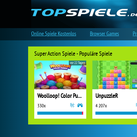
Online Spiele Kostenlos
Browser Games
Pr
Super Action Spiele - Populäre Spiele
vor 22 Tagen
Woolloop! Color Puzzle
UnpuzzleR
330x
4 207x