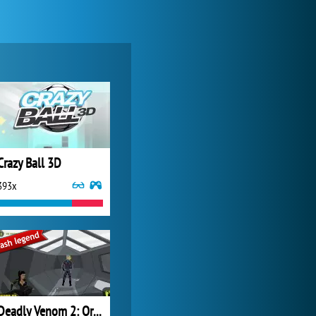
Forge of Empires
20 587x
Crazy Ball 3D
393x
My Free Zoo
9 354x
Deadly Venom 2: Origins