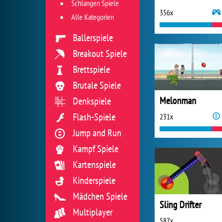
Schlangen Spiele
356x
Alle Kategorien
Ballerspiele
Breakout Spiele
Brettspiele
Brutale Spiele
Melonman
Denkspiele
Flash-Spiele
231x
Jump and Run
Kampf Spiele
Kartenspiele
Kinderspiele
Mädchen Spiele
Sling Drifter
Multiplayer
587x