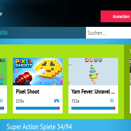
Anmelden
ofile
Pixel Shoot
Yarn Fever: Unravel Puzzle
153x
722x
Super Action Spiele 34/94