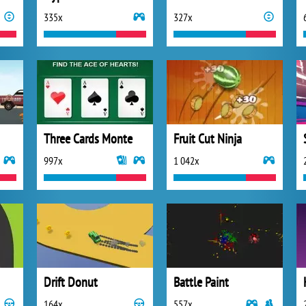
335x
327x
Three Cards Monte
Fruit Cut Ninja
997x
1 042x
Drift Donut
Battle Paint
164x
557x