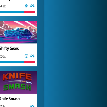
648x
Zoo 2: Animal Park
3 845x
Shifty Gears
260x
Knife Smash
269x