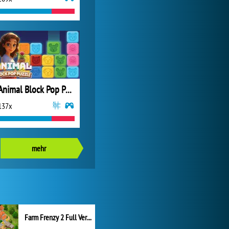
Animal Block Pop Puzzle
137x
mehr
Farm Frenzy 2 Full Version