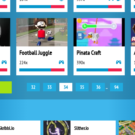
Football Juggle
Pinata Craft
224x
390x
32
33
34
35
36
..
94
Skribbl.io
Slither.io