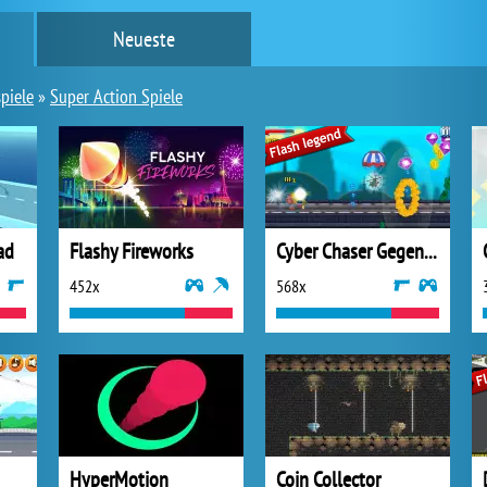
Neueste
piele
»
Super Action Spiele
ad
Flashy Fireworks
Cyber Chaser Gegenstoß
452x
568x
HyperMotion
Coin Collector