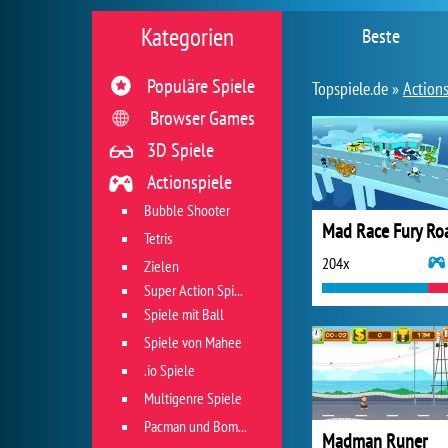
Kategorien
Beste
Populäre Spiele
Topspiele.de »
Actions
Browser Games
3D Spiele
Actionspiele
Bubble Shooter
Mad Race Fury Ro
Tetris
204x
Zielen
Super Action Spiele
Spiele mit Ball
Spiele von Mahee
.io Spiele
Multigenre Spiele
Pacman und Bomberman
Madman Runer