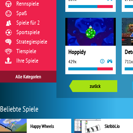
Rennspiele
Spaß
Spiele für 2
Sportspiele
Strategiespiele
Tierspiele
Hoppidy
Ihre Spiele
429x
711x
Alle Kategorien
zurück
Beliebte Spiele
Happy Wheels
Skribbl.io