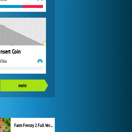
Insert Coin
436x
mehr
Farm Frenzy 2 Full Version