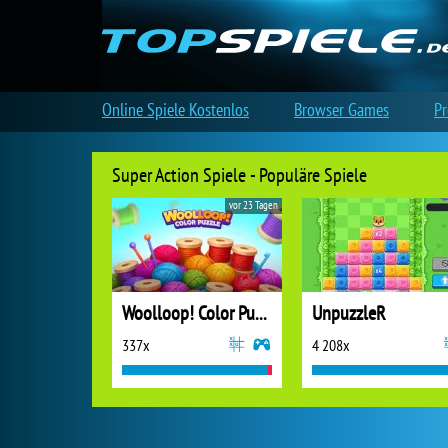
Online Spiele Kostenlos
Browser Games
Pr
Super Action Spiele - Populäre Spiele
vor 23 Tagen
Woolloop! Color Puzzle
UnpuzzleR
337x
4 208x