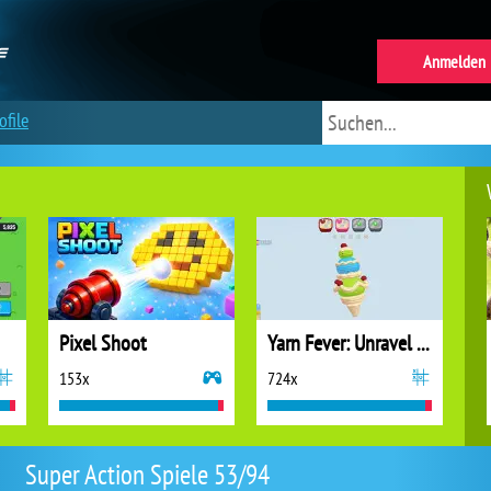
Anmelden
ofile
Pixel Shoot
Yarn Fever: Unravel Puzzle
153x
724x
Super Action Spiele 53/94