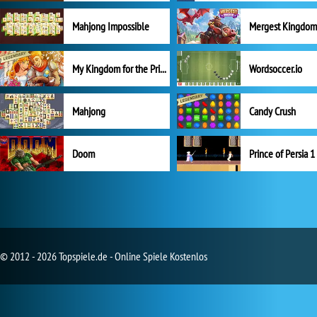
Mahjong Impossible
My Kingdom for the Princess Vollversion
Wordsoccer.io
Mahjong
Candy Crush
Doom
Prince of Persia 1
© 2012 - 2026 Topspiele.de - Online Spiele Kostenlos