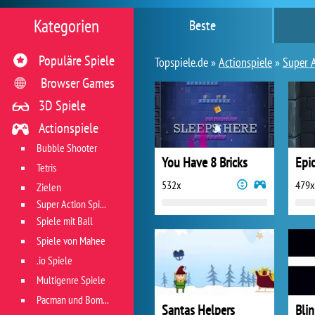
Kategorien
Beste
Populäre Spiele
Topspiele.de »
Actionspiele
»
Super A
Browser Games
3D Spiele
Actionspiele
Bubble Shooter
You Have 8 Bricks
Epic
Tetris
532x
479x
Zielen
Super Action Spiele
Spiele mit Ball
Spiele von Mahee
.io Spiele
Multigenre Spiele
Pacman und Bomberman
Santas Helpers
Blin