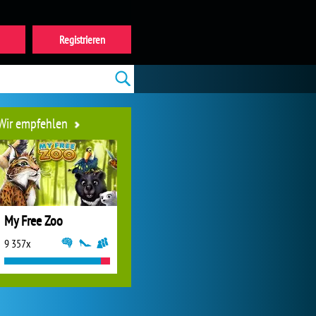
Registrieren
Wir empfehlen
My Free Zoo
9 357x