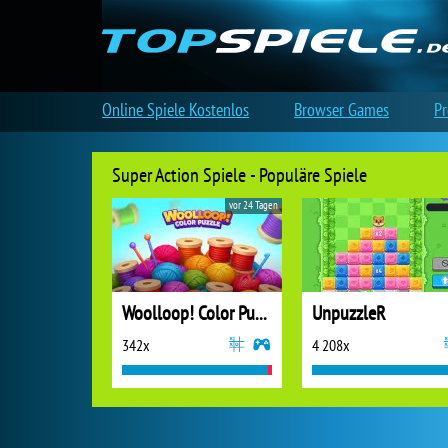
Online Spiele Kostenlos
Browser Games
Pr
Super Action Spiele - Populäre Spiele
vor 24 Tagen
Woolloop! Color Puzzle
UnpuzzleR
342x
4 208x