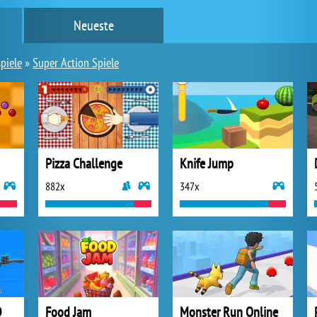
Neueste
piele
»
Super Action Spiele
Pizza Challenge
Knife Jump
882x
347x
D
Food Jam
Monster Run Online