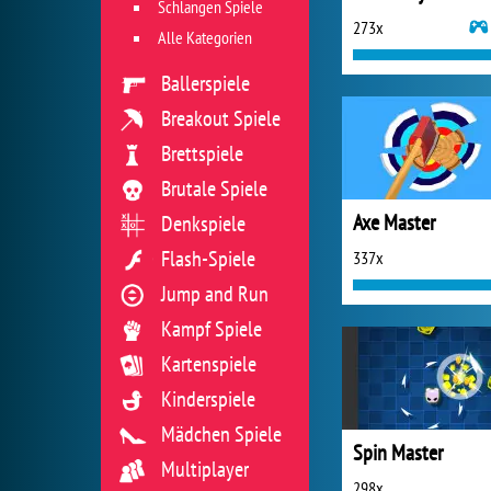
Schlangen Spiele
273x
Alle Kategorien
Ballerspiele
Breakout Spiele
Brettspiele
Brutale Spiele
Axe Master
Denkspiele
Flash-Spiele
337x
Jump and Run
Kampf Spiele
Kartenspiele
Kinderspiele
Mädchen Spiele
Spin Master
Multiplayer
298x