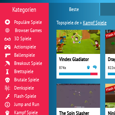
Kategorien
Beste
Populäre Spiele
Topspiele.de »
Kampf Spiele
Browser Games
3D Spiele
Actionspiele
Ballerspiele
Vindex Gladiator
Dra
Breakout Spiele
874x
822x
Brettspiele
Brutale Spiele
Denkspiele
Flash-Spiele
Jump and Run
Kampf Spiele
The Spin Slasher
Nin