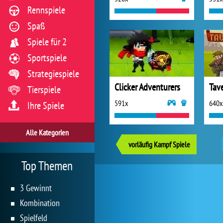
Rennspiele
Spaß
Spiele für 2
Sportspiele
Strategiespiele
Clicker Adventurers
Tav
Tierspiele
591x
640x
Ihre Spiele
Alle Kategorien
vorläufig Kampf Spiele
Top Themen
3 Gewinnt
Kombination
Spielfeld