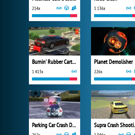
214x
1 136x
Burnin' Rubber Cartapult
Planet Demolisher
1 413x
226x
Parking Car Crash Demolition Multiplayer
Supra Cra
762x
1 046x