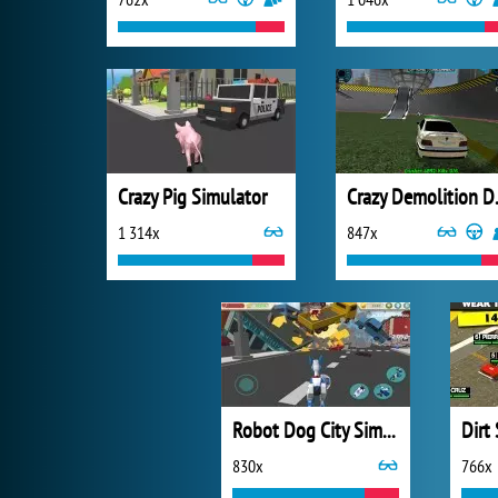
Crazy Pig Simulator
Crazy
1 314x
847x
Robot Dog City Simulator
Dir
830x
766x