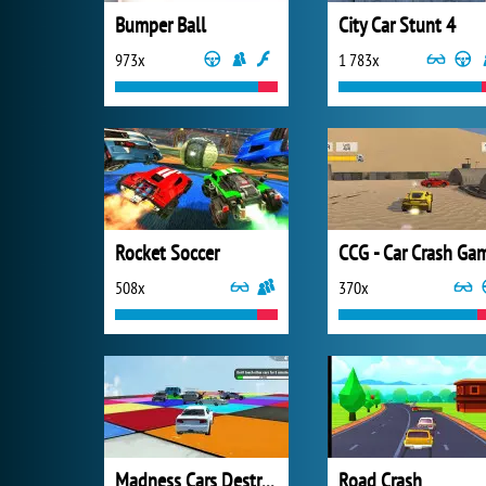
Bumper Ball
City Car Stunt 4
973x
1 783x
Rocket Soccer
CCG - Car Crash Ga
508x
370x
Madness Cars Destroy
Road Crash