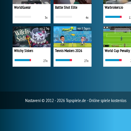
WorldGuessr
Battle Shot Elite
Warbrokers.io
3x
4x
1
vor 1 Tag
vor 3 Tagen
Witchy Sisters
Tennis Masters 2026
World Cup Penalty
27x
27x
Nastavení
© 2012 - 2026 Topspiele.de - Online spiele kostenlos