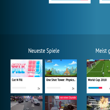
Neueste Spiele
Meist 
Cut N Fill
One Shot Tower: Physics Destroyer
World Cup 2018
2x
2x
vor einer Stunde