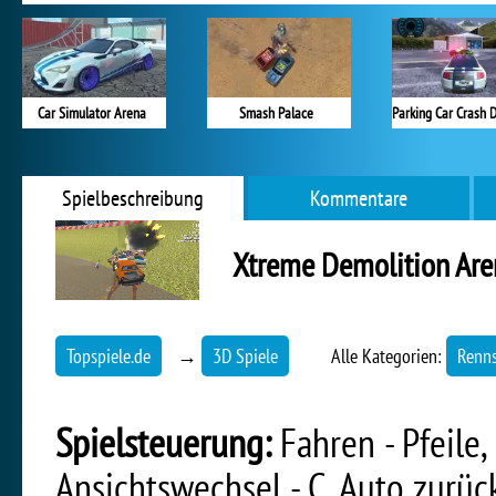
Car Simulator Arena
Smash Palace
Spielbeschreibung
Kommentare
Xtreme Demolition Are
Topspiele.de
→
3D Spiele
Alle Kategorien:
Renns
Spielsteuerung:
Fahren - Pfeile,
Ansichtswechsel - C, Auto zurüc