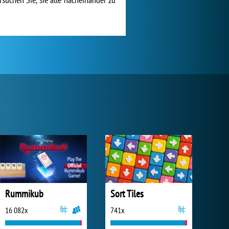
Rummikub
Sort Tiles
16 082x
741x