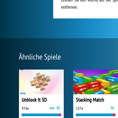
entfernen.
Ähnliche Spiele
Unblock It 3D
Stacking Match
974x
137x