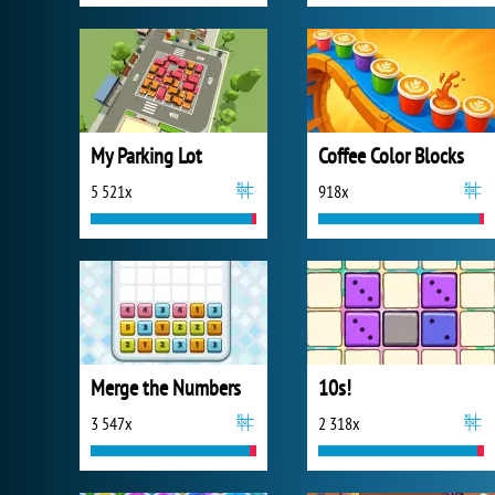
My Parking Lot
Coffee Color Blocks
5 521x
918x
Merge the Numbers
10s!
3 547x
2 318x