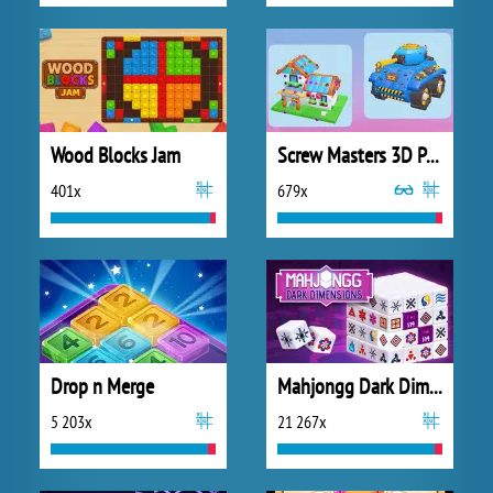
Wood Blocks Jam
Screw Masters 3D Puzzle
401x
679x
Drop n Merge
Mahjongg Dark Dimensions
5 203x
21 267x