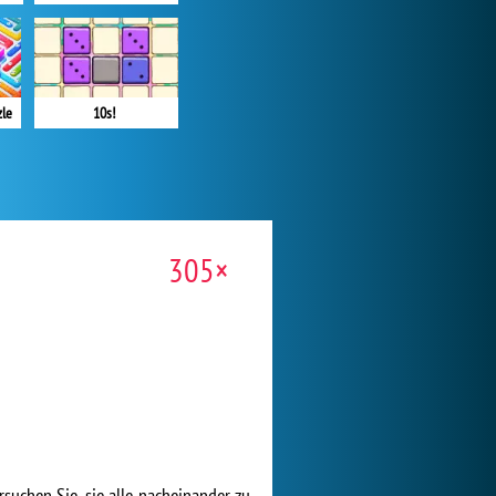
zle
10s!
305×
rsuchen Sie, sie alle nacheinander zu