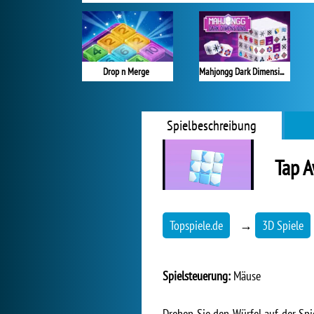
Drop n Merge
Mahjongg Dark Dimensions
Spielbeschreibung
Tap 
Topspiele.de
→
3D Spiele
Spielsteuerung:
Mäuse
Drehen Sie den Würfel auf der Spie