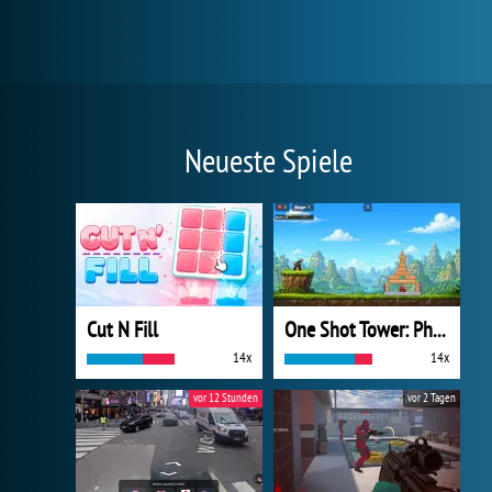
Neueste Spiele
Cut N Fill
One Shot Tower: Physics Destroyer
14x
14x
vor 12 Stunden
vor 2 Tagen