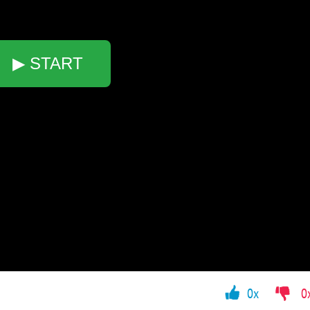
▶ START
0x
0