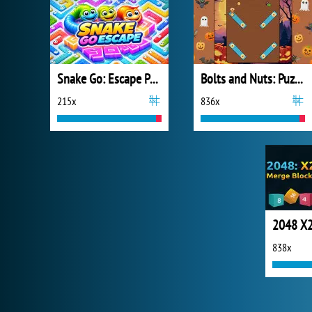
Snake Go: Escape Puzzle
Bolts and Nuts: Puzzle
215x
836x
838x