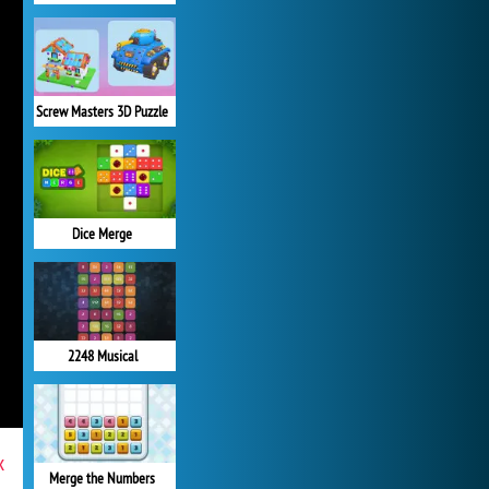
Screw Masters 3D Puzzle
Dice Merge
2248 Musical
x
Merge the Numbers