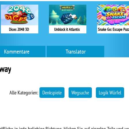
Dices 2048 3D
Unblock it Atlantis
Snake Go: Escape Puz
Kommentare
Translator
Away
Alle Kategorien:
Denkspiele
Wegsuche
Logik Würfel
lfläche in jede beliebige Richtung, klicken Sie auf einzelne Teile und ve