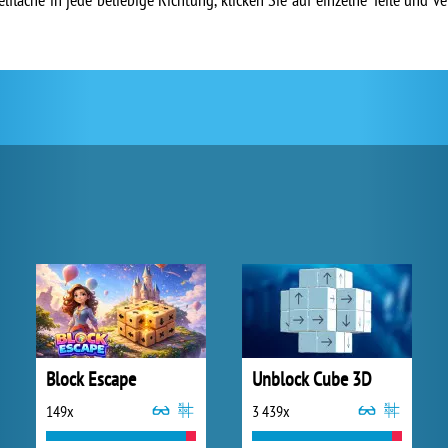
Block Escape
Unblock Cube 3D
149x
3 439x