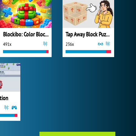
Blockibo: Color Blocks
Tap Away Block Puzzle 3D
491x
236x
tion