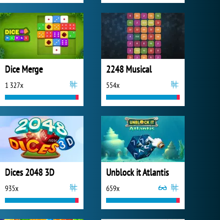
Dice Merge
2248 Musical
1 327x
554x
Dices 2048 3D
Unblock it Atlantis
935x
659x