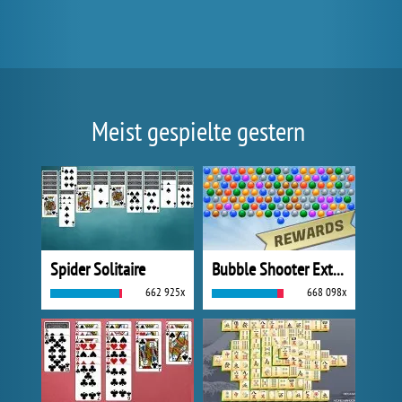
Meist gespielte gestern
Spider Solitaire
Bubble Shooter Extreme
662 925x
668 098x