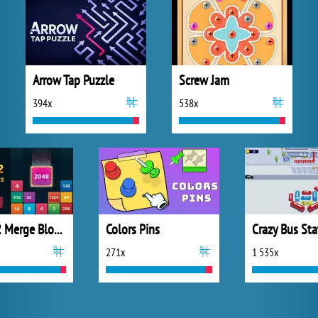
Arrow Tap Puzzle
Screw Jam
394x
538x
2048 X2 Merge Blocks
Colors Pins
Crazy Bus Sta
271x
1 535x