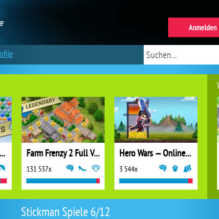
Anmelden
ofile
ubble Shooter Extreme
Farm Frenzy 2 Full Version
Hero Wars — Online action RPG
131 537x
3 544x
Stickman Spiele 6/12