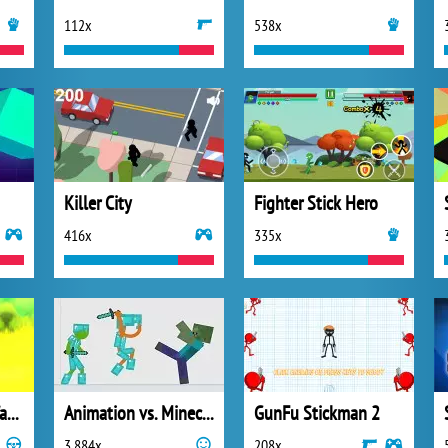
112x
538x
Killer City
Fighter Stick Hero
416x
335x
Stickman Fahrradfahrer
Animation vs. Minecraft
GunFu Stickman 2
3 884x
208x