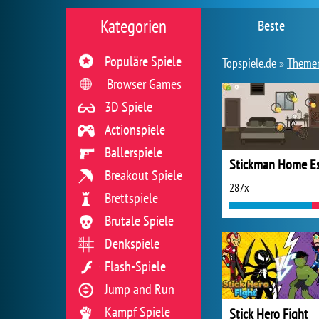
Kategorien
Beste
Populäre Spiele
Topspiele.de »
Theme
Browser Games
3D Spiele
Actionspiele
Ballerspiele
Breakout Spiele
287x
Brettspiele
Brutale Spiele
Denkspiele
Flash-Spiele
Jump and Run
Kampf Spiele
Stick Hero Fight