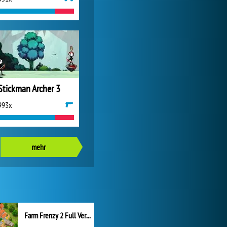
Stickman Archer 3
993x
mehr
Farm Frenzy 2 Full Version