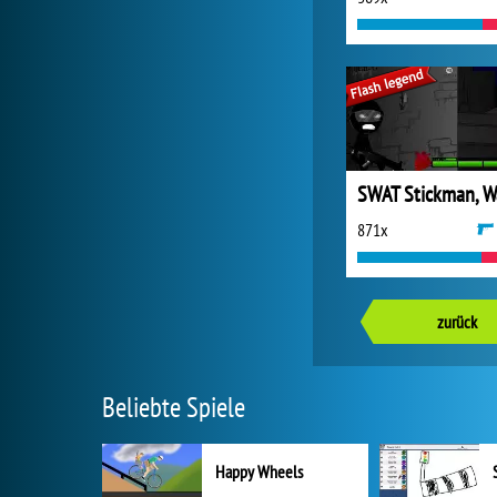
871x
zurück
Beliebte Spiele
Happy Wheels