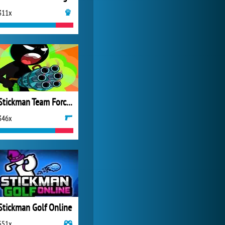
311x
Forge of Empires
20 590x
Stickman Team Force 2
346x
Stickman Golf Online
551x