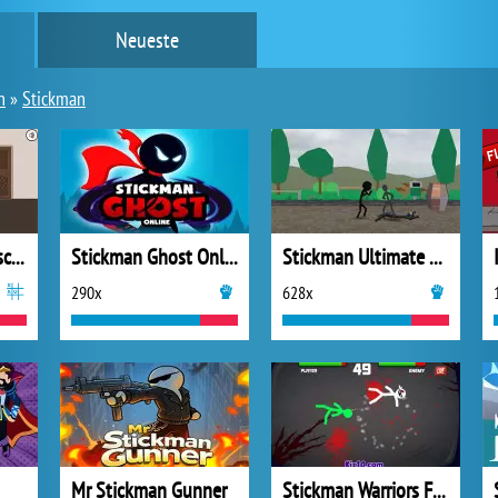
Neueste
n
»
Stickman
Stickman Home Escape
Stickman Ghost Online
Stickman Ultimate Street Fighter 3D
290x
628x
Mr Stickman Gunner
Stickman Warriors Fatality