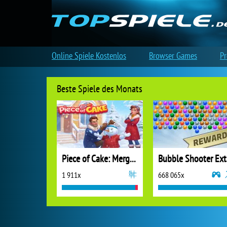
Online Spiele Kostenlos
Browser Games
Pr
Beste Spiele des Monats
Piece of Cake: Merge and Bake
B
1 911x
668 065x