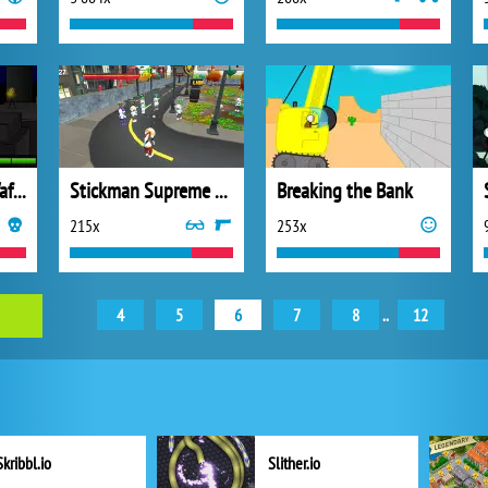
SWAT Stickman, Waffen und Taktiken
Stickman Supreme Shooter
Breaking the Bank
215x
253x
4
5
6
7
8
..
12
Skribbl.io
Slither.io