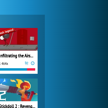
World of Tanks
24 282x
Infiltrating the Airship
1 464x
My Free Zoo
9 357x
Stickdoll 2 : Revenge Of Flame