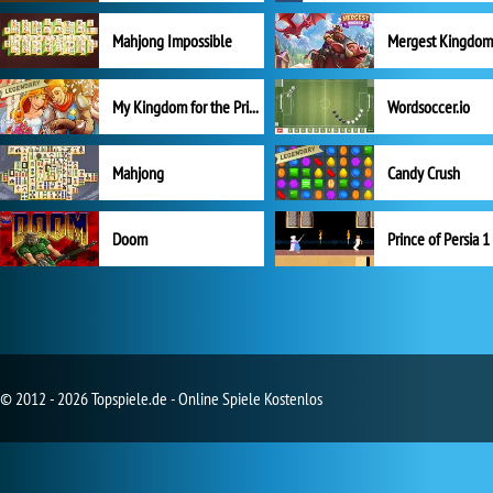
Mahjong Impossible
My Kingdom for the Princess Vollversion
Wordsoccer.io
Mahjong
Candy Crush
Doom
Prince of Persia 1
© 2012 - 2026 Topspiele.de - Online Spiele Kostenlos