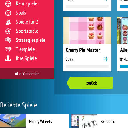
Rennspiele
Spaß
Spiele für 2
Sportspiele
Strategiespiele
Tierspiele
Cherry Pie Master
Alie
Ihre Spiele
728x
814x
Alle Kategorien
zurück
Beliebte Spiele
Happy Wheels
Skribbl.io