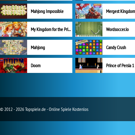
Mahjong Impossible
My Kingdom for the Princess Vollversion
Wordsoccer.io
Mahjong
Candy Crush
Doom
Prince of Persia 1
© 2012 - 2026 Topspiele.de - Online Spiele Kostenlos