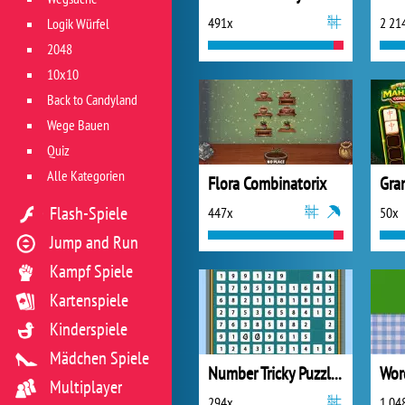
491x
2 21
Logik Würfel
2048
10x10
Back to Candyland
Wege Bauen
Quiz
Alle Kategorien
Flora Combinatorix
Flash-Spiele
447x
50x
Jump and Run
Kampf Spiele
Kartenspiele
Kinderspiele
Mädchen Spiele
Number Tricky Puzzles
Wor
Multiplayer
294x
1 04