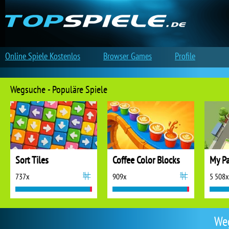
Online Spiele Kostenlos
Browser Games
Profile
Wegsuche - Populäre Spiele
Sort Tiles
Coffee Color Blocks
My Pa
737x
909x
5 508x
We