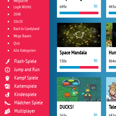
Wegsuche
649x
443x
Logik Würfel
2048
10x10
Back to Candyland
Wege Bauen
Quiz
Alle Kategorien
Space Mandala
Hun
Flash-Spiele
530x
864x
Jump and Run
Kampf Spiele
Kartenspiele
Kinderspiele
Mädchen Spiele
DUCKS!
Multiplayer
563x
682x