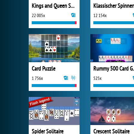
Kings and Queen Solitaire Tripeaks
22 005x
12 154x
Card Puzzle
Rummy 
1 756x
525x
Spider Solitaire
Crescent Solitaire