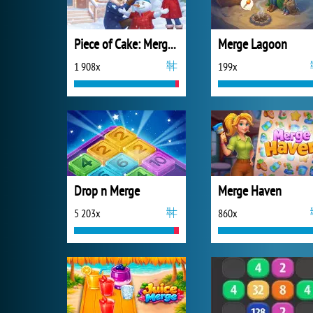
Piece of Cake: Merge and Bake
Merge Lagoon
1 908x
199x
Drop n Merge
Merge Haven
5 203x
860x