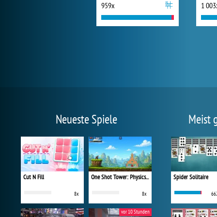
959x
1 003
Neueste Spiele
Meist 
Cut N Fill
One Shot Tower: Physics Destroyer
Spider Solitaire
8x
8x
66
vor 10 Stunden