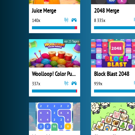
Juice Merge
2048 Merge
140x
8 335x
vor 23 Tagen
Woolloop! Color Puzzle
Block Blast 2048
337x
959x