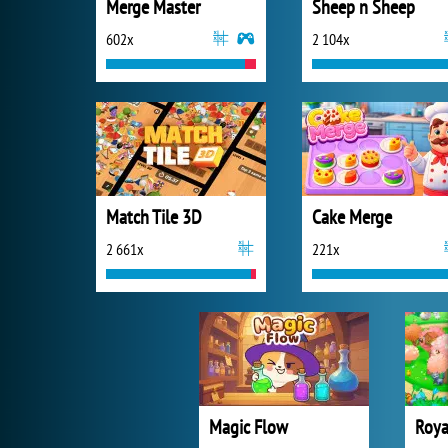
Merge Master
Sheep n Sheep
602x
2 104x
Match Tile 3D
Cake Merge
2 661x
221x
Magic Flow