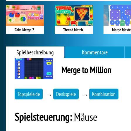
Cake Merge 2
Thread Match
Merge Maste
Spielbeschreibung
Kommentare
Merge to Million
Topspiele.de
→
Denkspiele
→
Kombination
Spielsteuerung:
Mäuse