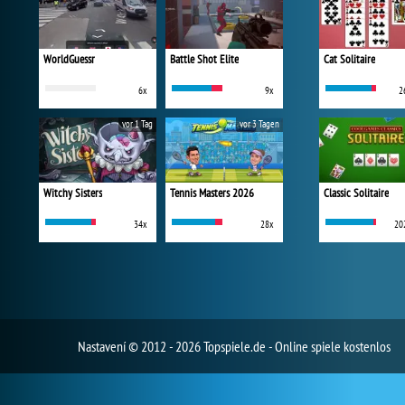
WorldGuessr
Battle Shot Elite
Cat Solitaire
6x
9x
2
vor 1 Tag
vor 3 Tagen
Witchy Sisters
Tennis Masters 2026
Classic Solitaire
34x
28x
20
Nastavení
© 2012 - 2026 Topspiele.de - Online spiele kostenlos