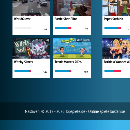
WorldGuessr
Battle Shot Elite
Papas Sushiria
6x
9x
2
vor 1 Tag
vor 3 Tagen
Witchy Sisters
Tennis Masters 2026
34x
28x
Nastavení
© 2012 - 2026 Topspiele.de - Online spiele kostenlos