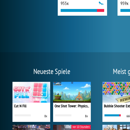
955x
959x
Neueste Spiele
Meist 
Cut N Fill
One Shot Tower: Physics Destroyer
Bubble Shooter Ex
8x
8x
66
vor 10 Stunden