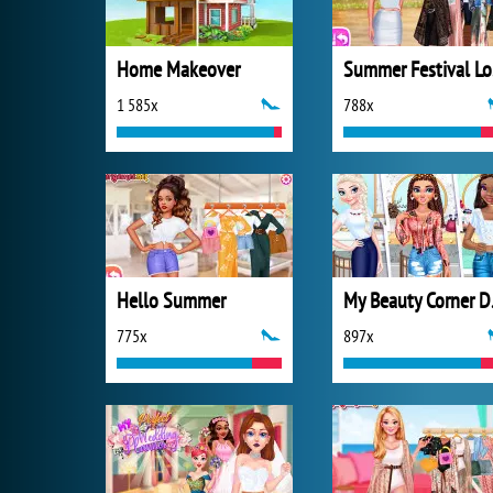
Home Makeover
S
1 585x
788x
Hello Summer
My B
775x
897x