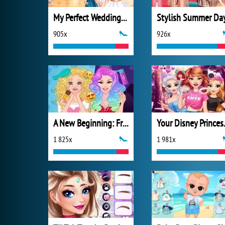
My Perfect Wedding Planner
Stylish Summer Da
905x
926x
A New Beginning: From Sad To Fab
Your D
1 825x
1 981x