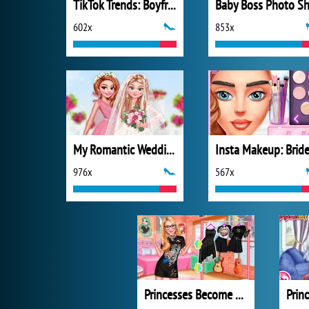
TikTok Trends: Boyfriend Fashion
602x
853x
My Romantic Wedding
Insta Makeup: Brid
976x
567x
Princesses Become Rebels Punks