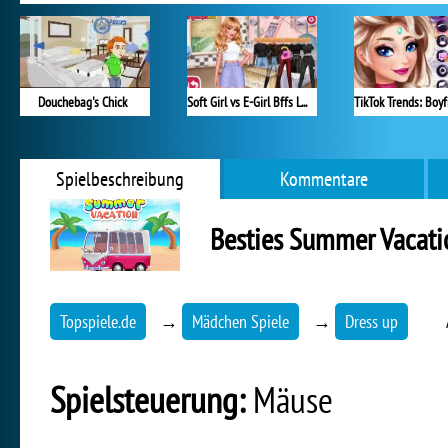
Douchebag's Chick
Soft Girl vs E-Girl Bffs Looks
Spielbeschreibung
Kommentare
Besties Summer Vacati
Topspiele.de
→
Mädchen Spiele
→
Dress up
Spielsteuerung:
Mäuse