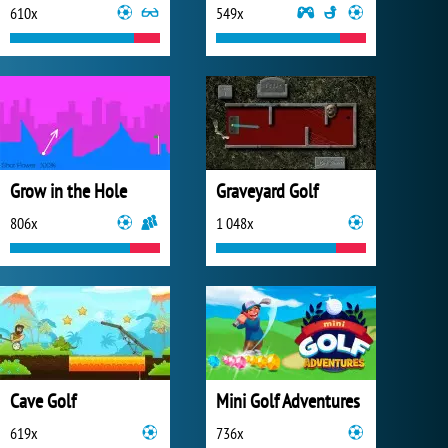
610x
549x
Grow in the Hole
Graveyard Golf
806x
1 048x
Cave Golf
Mini Golf Adventures
619x
736x