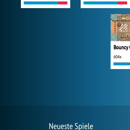
Bouncy 
604x
Neueste Spiele