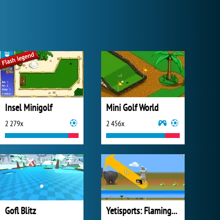
Insel Minigolf
Mini Golf World
2 279x
2 456x
Gofl Blitz
Yetisports: Flamingo Drive