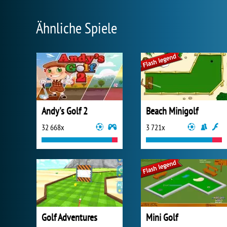
Ähnliche Spiele
Andy's Golf 2
Beach Minigolf
32 668x
3 721x
Golf Adventures
Mini Golf