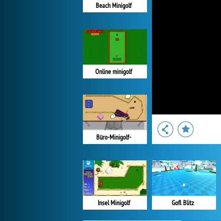
Beach Minigolf
Online minigolf
Büro-Minigolf-
Gofl Blitz
Insel Minigolf