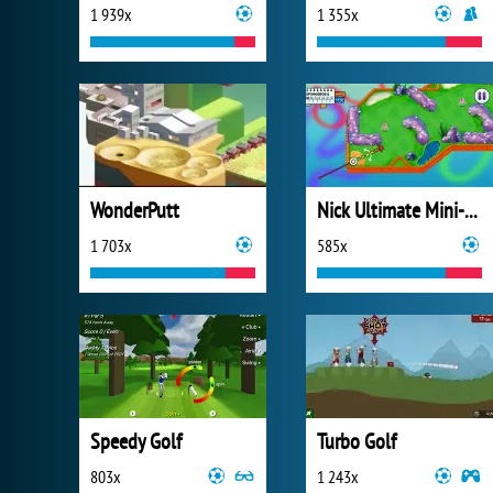
1 939x
1 355x
WonderPutt
Nick Ultimate Mini-Golf Universe
1 703x
585x
Speedy Golf
Turbo Golf
803x
1 243x