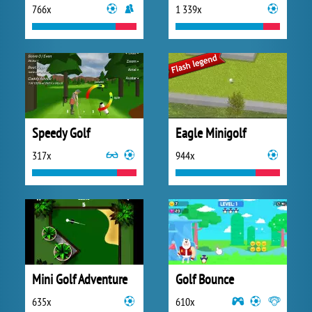
766x
1 339x
Speedy Golf
Eagle Minigolf
317x
944x
Mini Golf Adventure
Golf Bounce
635x
610x