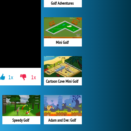
Golf Adventures
Mini Golf
1x
1x
Cartoon Cove Mini Golf
Speedy Golf
Adam and Eve: Golf