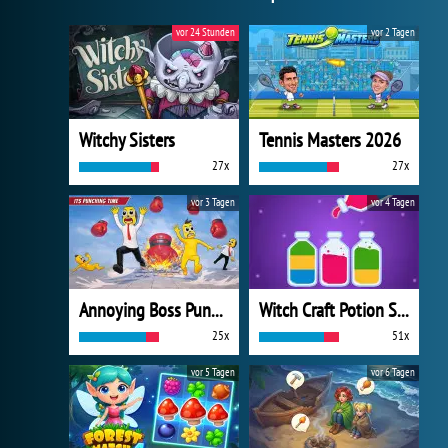
vor 24 Stunden
vor 2 Tagen
Witchy Sisters
Tennis Masters 2026
27x
27x
vor 3 Tagen
vor 4 Tagen
Annoying Boss Punch Game
Witch Craft Potion Sort
25x
51x
vor 5 Tagen
vor 6 Tagen