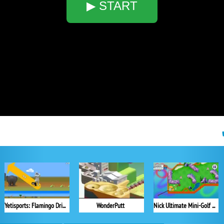
▶ START
Yetisports: Flamingo Drive
WonderPutt
Nick Ultimate Mini-Golf Universe