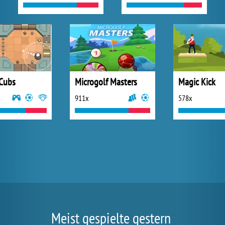
Cubs
Microgolf Masters
Magic Kick
911x
578x
Meist gespielte gestern