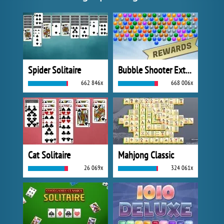
Spider Solitaire
Bubble Shooter Extreme
662 846x
668 006x
Cat Solitaire
Mahjong Classic
26 069x
324 061x