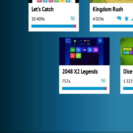
Let's Catch
Kingdom Rush
10 409x
4 019x
2048 X2 Legends
Dice
757x
1 327