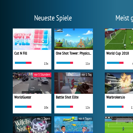
Neueste Spiele
Meist 
Cut N Fill
One Shot Tower: Physics Destroyer
World Cup 2018
13x
11x
vor 5 Stunden
vor 1 Tag
WorldGuessr
Battle Shot Elite
Warbrokers.io
10x
12x
1
vor 3 Tagen
vor 4 Tagen