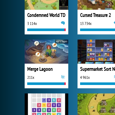
Condemned World TD
Cursed Treasure 2
3 114x
13 734x
vor 8 Tagen
Merge Lagoon
211x
4 961x