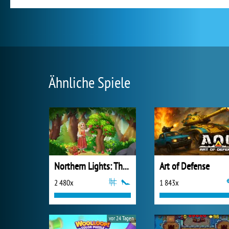
Ähnliche Spiele
Northern Lights: The Secret of the Forest
Art of Defense
2 480x
1 843x
vor 24 Tagen