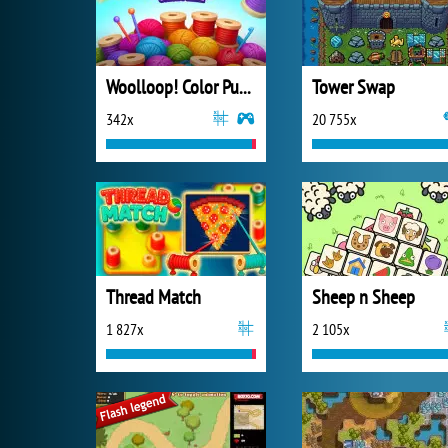
Woolloop! Color Puzzle
Tower Swap
342x
20 755x
Thread Match
Sheep n Sheep
1 827x
2 105x